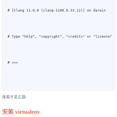
# [Clang 11.0.0 (clang-1100.0.33.12)] on darwin
# Type "help", "copyright", "credits" or "license" f
# >>>
接着才是正题:
安装 virtualenv