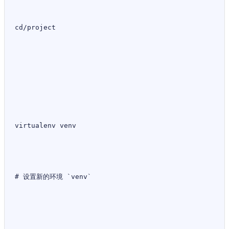
cd
/
project
virtualenv venv
# 设置新的环境 `venv`