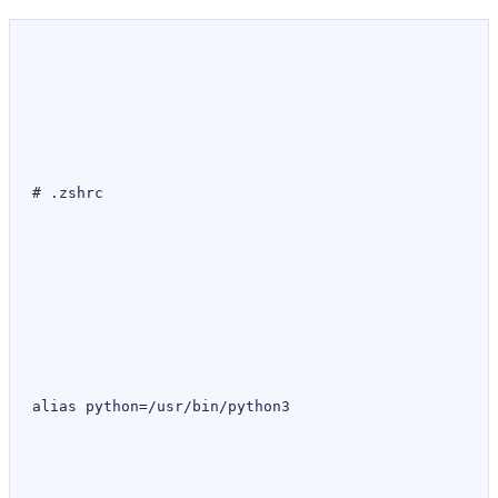
# .zshrc
alias python
=/
usr
/
bin
/
python3