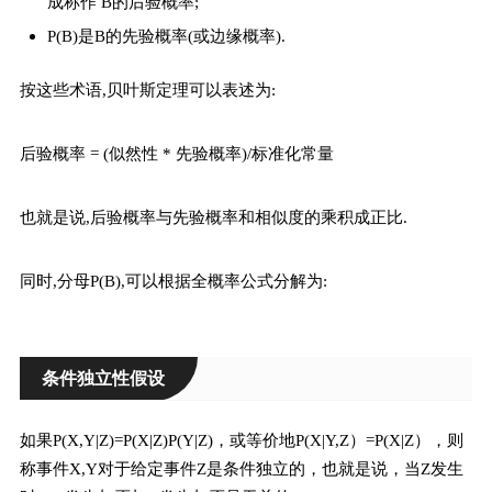
成称作
B的后验概率;
P(B)是B的先验概率(或边缘概率).
按这些术语,贝叶斯定理可以表述为:
后验概率 = (似然性 * 先验概率)/标准化常量
也就是说,后验概率与先验概率和相似度的乘积成正比.
同时,分母P(B),可以根据全概率公式分解为:
条件独立性假设
如果P(X,Y|Z)=P(X|Z)P(Y|Z)，或等价地P(X|Y,Z）=P(X|Z），则
称事件X,Y对于给定事件Z是条件独立的，也就是说，当Z发生