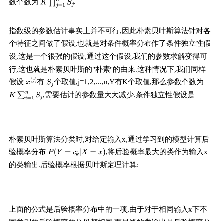
数个数为
.
指数级的参数估计事实上并不可行,因此朴素贝叶斯算法针对各
个特征之间做了假设,也就是对条件概率分布作了条件独立性假
设,这是一个很强的假设,通过这个假设,我们的参数求解变得可
行,这也就是朴素贝叶斯的"朴素"的由来.这种情况下,我们同样
假设
有
个取值,j=1,2,...,n,Y有K个取值,那么参数个数为
,需要估计的参数量大大减少.条件独立性假设是
朴素贝叶斯算法分类时,对给定输入x,通过学习到的模型计算后
验概率分布
,将后验概率最大的类作为输入x
的类输出.后验概率根据贝叶斯定理计算:
上面的公式是后验概率分布中的一项,由于对于相同输入x下不