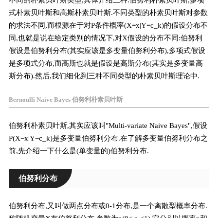
不同的朴素贝叶斯类型,具体介绍三种:伯努利朴素贝叶斯,多项
式朴素贝叶斯和高斯朴素贝叶斯.不同类型的朴素贝叶斯对参数
的求法不同,而根源在于对P条件概率(X=x|Y=c_k)的假设分布不
同,也就是说在给定类别的情况下,对X假设的分布不同:伯努利
假设是伯努利分布(其实应该是多变量伯努利分布),多项式假设
是多项式分布,而高斯也就是假设是高斯分布(其实是多变量高
斯分布).然后,我们细化到三种不同类型的朴素贝叶斯理论中.
Bernoulli Naive Bayes 伯努利朴素贝叶斯
伯努利朴素贝叶斯,其实应该叫"Multi-variate Naive Bayes",假设
P(X=x|Y=c_k)是多变量伯努利分布.在了解多变量伯努利分布之
前,先介绍一下什么是(单变量的)伯努利分布.
伯努利分布
伯努利分布,又叫做两点分布或0-1分布,是一个离散型概率分布.