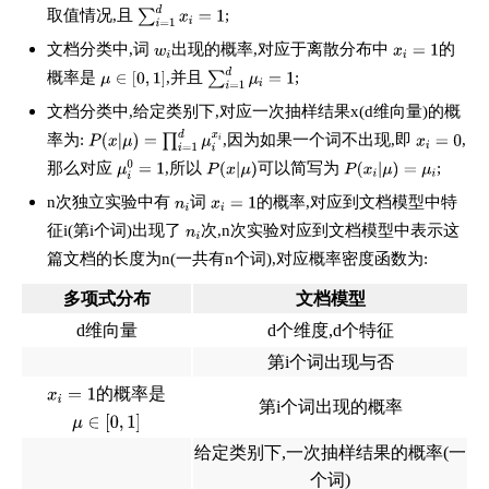
取值情况,且
;
文档分类中,词
出现的概率,对应于离散分布中
的
概率是
,并且
;
文档分类中,给定类别下,对应一次抽样结果x(d维向量)的概
率为:
,因为如果一个词不出现,即
,
那么对应
,所以
可以简写为
;
n次独立实验中有
词
的概率,对应到文档模型中特
征i(第i个词)出现了
次,n次实验对应到文档模型中表示这
篇文档的长度为n(一共有n个词),对应概率密度函数为:
多项式分布
文档模型
d维向量
d个维度,d个特征
第i个词出现与否
的概率是
第i个词出现的概率
给定类别下,一次抽样结果的概率(一
个词)