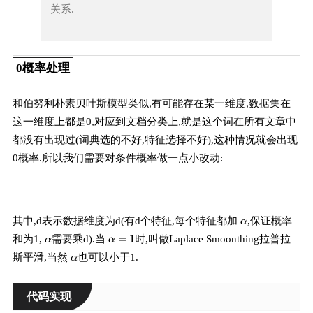
关系.
0概率处理
和伯努利朴素贝叶斯模型类似,有可能存在某一维度,数据集在
这一维度上都是0,对应到文档分类上,就是这个词在所有文章中
都没有出现过(词典选的不好,特征选择不好),这种情况就会出现
0概率.所以我们需要对条件概率做一点小改动:
其中,d表示数据维度为d(有d个特征,每个特征都加
,保证概率
和为1,
需要乘d).当
时,叫做Laplace Smoonthing拉普拉
斯平滑,当然
也可以小于1.
代码实现