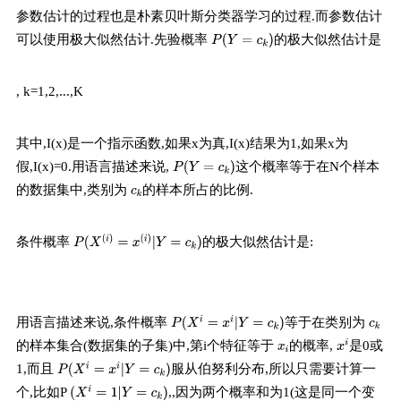
参数估计的过程也是朴素贝叶斯分类器学习的过程.而参数估计
可以使用极大似然估计.先验概率
的极大似然估计是
, k=1,2,...,K
其中,I(x)是一个指示函数,如果x为真,I(x)结果为1,如果x为
假,I(x)=0.用语言描述来说,
这个概率等于在N个样本
的数据集中,类别为
的样本所占的比例.
条件概率
的极大似然估计是:
用语言描述来说,条件概率
等于在类别为
的样本集合(数据集的子集)中,第i个特征等于
的概率,
是0或
1,而且
服从伯努利分布,所以只需要计算一
个,比如P
,
,因为两个概率和为1(这是
同一个变