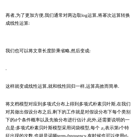
再者,为了更加方便,我们通常对两边取log运算,将幂次运算转换
成线性运算:
我们也可以将文章长度阶乘省略,然后变成:
.
这样就变成线性运算,就和线性回归一样,运算高效而简单.
将文档模型对应到多项式分布上得到多项式朴素贝叶斯,在我们
对其做出假设分布之后,剩下的工作就是对假设分布下每个类别
下的d个条件概率以及先验分布进行估计.此外,还需要说明的一
点是:多项式朴素贝叶斯模型采用词袋模型,每个
表示第i个特
征出现的次数,也就是词频term-frequency,有时候也可以使用tf-