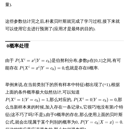
量).
这些参数估计完之后,朴素贝叶斯就完成了学习过程,接下来就
可以使用它去进行预测了(应用才是最终的目的).
0概率处理
由于
是伯努利分布,参数p在[0,1]之间,有可
能存在
,也就是存在0概率.
举例来说,在当前类别下的所有样本中特征i都出现了(=1),根据
上面的条件概率极大似然估计,可以知道
,那么对应的,
,那
么当新样本来的时候,加入存在一条记录x,它很巧地没有第i个特
征(这不巧了吗?不是),由于0概率的存在,那么使用上面的贝叶斯
公式,就会出现属于某个列别的概率为0,
.