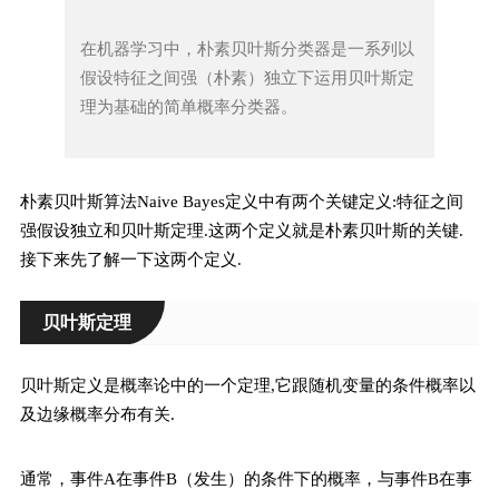
在机器学习中，朴素贝叶斯分类器是一系列以
假设特征之间强（朴素）独立下运用贝叶斯定
理为基础的简单概率分类器。
朴素贝叶斯算法Naive Bayes定义中有两个关键定义:特征之间
强假设独立和贝叶斯定理.这两个定义就是朴素贝叶斯的关键.
接下来先了解一下这两个定义.
贝叶斯定理
贝叶斯定义是概率论中的一个定理,它跟随机变量的条件概率以
及边缘概率分布有关.
通常，事件A在事件B（发生）的条件下的概率，与事件B在事