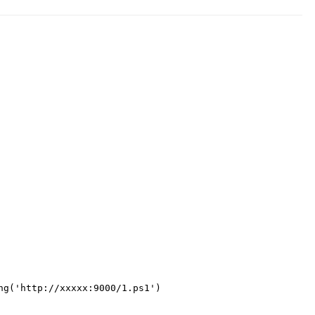
ng('http://xxxxx:9000/1.ps1')