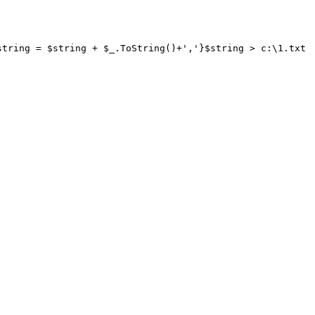
string = $string + $_.ToString()+','}
$string > c:\1.txt