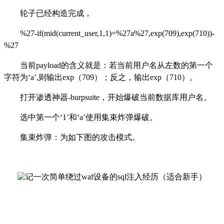
轮子已经构造完成，
%27-if(mid(current_user,1,1)=%27a%27,exp(709),exp(710))-
%27
当前
payload的含义就是：若当前用户名从左数的第一个
字符为‘a’,则输出exp（709）；反之，输出exp（710）。
打开渗透神器
-burpsuite，开始爆破当前数据库用户名。
选中第一个
‘1’和‘a’使用集束炸弹爆破。
集束炸弹：为如下图的攻击模式。