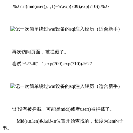
%27-if(mid(user(),1,1)='a',exp(709),exp(710))-%27
再次访问页面，被拦截了。
尝试
%27-if(
1=1
,exp(709),exp(710))-%27
‘
if’没有被拦截，可能是mid(
)
或者
user(
)
被拦截了。
Mid(s,n,len)
返回从
n
位置开始查找的，长度为
len
的子
串。