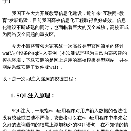
手）
我国正在大力开展教育信息化建设，近年来
“互联网
+教
育”
发展迅猛
，目前我国
高校
信息化工程取得良好成
效。信息
化建设不断成熟的同时，也面临着巨大的安全威胁，高校正成
为网络安全问题的重灾区。
今天小编将带领大家实战一次高校类型官网简单的绕过
waf
防护设备的
sql注入
实例（本次测试环境为自己内部搭建的
模拟环境，下载安装的是网上通用的高校模板类型网站，并在
网站系统安装了软件版
waf
）。
以下是一次
sql注入漏洞的挖掘过程：
1.
SQL注入原理：
SQL注入，一般指web应用程序对用户输入数据的合法性
没有校验或过滤不
严谨
，攻击者可以在
web应用程序中事先定
义好的查询语句的结尾上添加额外的SQL语句，在不知情的情