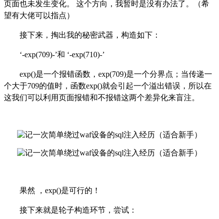
页面也未发生变化。
这个方向，我暂时是没有办法了。（希
望有大佬可以指点）
接下来，掏出我的秘密武器，构造如下：
‘
-exp(709)
-
’
和
‘
-exp
(710)-’
e
xp()
是一个报错函数，
exp(
709)
是一个分界点；
当传递一
个大于
709的值时，函数exp()就会引起一个溢出错误
，所以在
这我们可以利用页面报错和不报错这两个差异化来盲注。
果然
，e
xp()
是可行的！
接下来就是轮子构造环节，尝试：