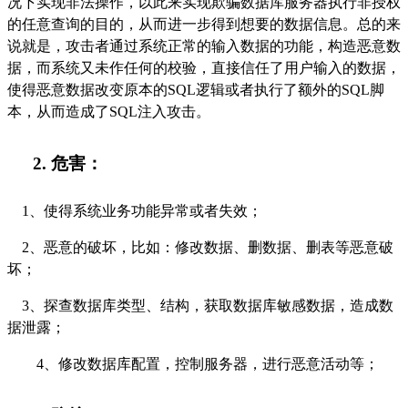
况下实现非法操作，以此来实现欺骗数据库服务器执行非授权
的任意查询
的目的
，从而进一步得到
想要
的数据信息。总的来
说就是，攻击者通过系统正常的输入数据的功能，
构造
恶意数
据，而系统又未作任何的校验，直接信任了用户输入
的数据
，
使得恶意
数据
改变原本的
SQL逻辑或者执行了额外的SQL脚
本，从而造成了SQL注入攻击。
2.
危害：
1、
使得系统业务功能异常或者失效
；
2、
恶意的破坏，比如
：
修改数据
、
删数据
、
删表等恶意破
坏；
3、
探查数据库类型
、
结构，获取数据库敏感数据，造成数
据泄露；
4、
修改数据库配置，控制服务器，进行恶意活动等
；