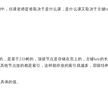
例中，任课老师是谁取决于是什么课，是什么课又取决于主键i
延伸来的，是基于233树的，顶级节点是存储在页上的，主键key
其他节点放的都是索引，这样能存放的索引就越多，层级结构
到具体的值。