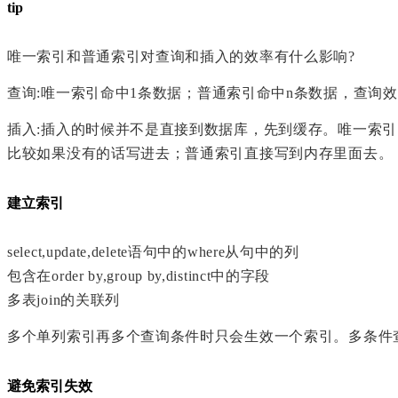
tip
唯一索引和普通索引对查询和插入的效率有什么影响?
查询:唯一索引命中
1
条数据；普通索引命中
n
条数据，查询效
插入:插入的时候并不是直接到数据库，先到缓存。唯一索
比较如果没有的话写进去；普通索引直接写到内存里面去。
建立索引
select,update,delete
语句中的
where
从句中的列
包含在
order by,group by,distinct
中的字段
多表
join
的关联列
多个单列索引再多个查询条件时只会生效一个索引。多条件
避免索引失效