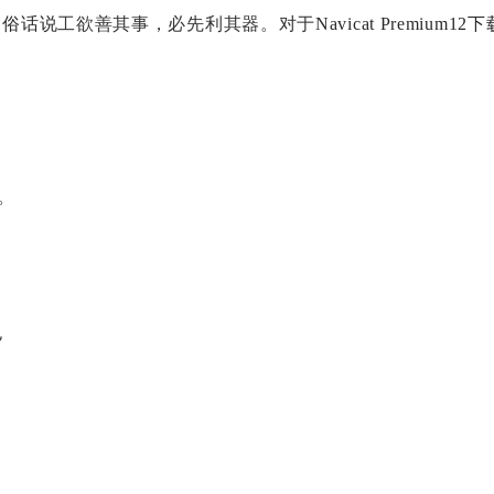
。俗话说
工欲善其事，必先利其器。对于
Navicat Premi
可。
包