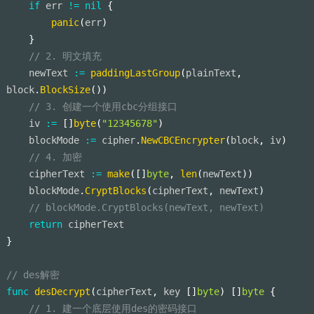
if
 err 
!=
nil
{
panic
(
err
)
}
// 2. 明文填充
    newText 
:=
paddingLastGroup
(
plainText
,
block
.
BlockSize
(
)
)
// 3. 创建一个使用cbc分组接口
    iv 
:=
[
]
byte
(
"12345678"
)
    blockMode 
:=
 cipher
.
NewCBCEncrypter
(
block
,
 iv
)
// 4. 加密
    cipherText 
:=
make
(
[
]
byte
,
len
(
newText
)
)
    blockMode
.
CryptBlocks
(
cipherText
,
 newText
)
// blockMode.CryptBlocks(newText, newText)
return
 cipherText
}
// des解密
func
desDecrypt
(
cipherText
,
 key 
[
]
byte
)
[
]
byte
{
// 1. 建一个底层使用des的密码接口