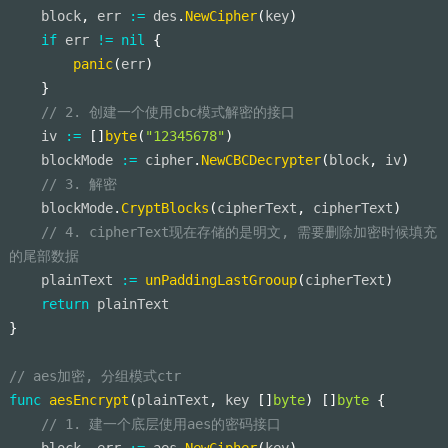
    block
,
 err 
:=
 des
.
NewCipher
(
key
)
if
 err 
!=
nil
{
panic
(
err
)
}
// 2. 创建一个使用cbc模式解密的接口
    iv 
:=
[
]
byte
(
"12345678"
)
    blockMode 
:=
 cipher
.
NewCBCDecrypter
(
block
,
 iv
)
// 3. 解密
    blockMode
.
CryptBlocks
(
cipherText
,
 cipherText
)
// 4. cipherText现在存储的是明文, 需要删除加密时候填充
的尾部数据
    plainText 
:=
unPaddingLastGrooup
(
cipherText
)
return
 plainText
}
// aes加密, 分组模式ctr
func
aesEncrypt
(
plainText
,
 key 
[
]
byte
)
[
]
byte
{
// 1. 建一个底层使用aes的密码接口
    block
,
 err 
:=
 aes
.
NewCipher
(
key
)