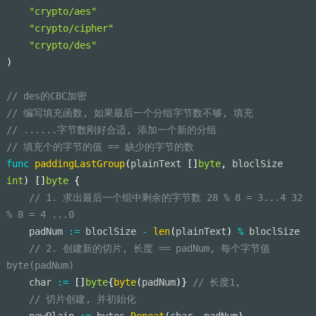
"crypto/aes"
"crypto/cipher"
"crypto/des"
)
// des的CBC加密
// 编写填充函数, 如果最后一个分组字节数不够, 填充
// ......字节数刚好合适, 添加一个新的分组
// 填充个的字节的值 == 缺少的字节的数
func
paddingLastGroup
(
plainText 
[
]
byte
,
 bloclSize 
int
)
[
]
byte
{
// 1. 求出最后一个组中剩余的字节数 28 % 8 = 3...4 32 
% 8 = 4 ...0
    padNum 
:=
 bloclSize 
-
len
(
plainText
)
%
 bloclSize
// 2. 创建新的切片, 长度 == padNum, 每个字节值 
byte(padNum)
    char 
:=
[
]
byte
{
byte
(
padNum
)
}
// 长度1,
// 切片创建, 并初始化
    newPlain 
:=
 bytes
.
Repeat
(
char
,
 padNum
)