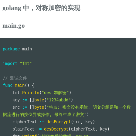
golang 中，对称加密的实现
main.go
package
 main
import
"fmt"
// 测试文件
func
main
(
)
{
    fmt
.
Println
(
"des 加解密"
)
    key 
:=
[
]
byte
(
"1234abdd"
)
    src 
:=
[
]
byte
(
"特点: 密文没有规律, 明文分组是和一个数
据流进行的按位异或操作, 最终生成了密文"
)
    cipherText 
:=
desEncrypt
(
src
,
 key
)
    plainText 
:=
desDecrypt
(
cipherText
,
 key
)