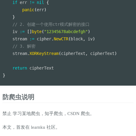
if
 err 
!=
nil
{
panic
(
err
)
}
// 2. 创建一个使用ctr模式解密的接口
    iv 
:=
[
]
byte
(
"12345678abcdefgh"
)
    stream 
:=
 cipher
.
NewCTR
(
block
,
 iv
)
// 3. 解密
    stream
.
XORKeyStream
(
cipherText
,
 cipherText
)
return
 cipherText
}
防爬虫说明
禁止 学习某地爬虫，知乎爬虫，CSDN 爬虫。
本文，首发在 learnku 社区。