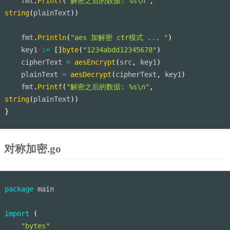
    fmt
.
Printf
(
"解密之后的数据: %s\n"
,
string
(
plainText
)
)
    fmt
.
Println
(
"aes 加解密 ctr模式 ... "
)
    key1 
:=
[
]
byte
(
"1234abdd12345678"
)
    cipherText 
=
aesEncrypt
(
src
,
 key1
)
    plainText 
=
aesDecrypt
(
cipherText
,
 key1
)
    fmt
.
Printf
(
"解密之后的数据: %s\n"
,
string
(
plainText
)
)
}
对称加密.go
package
 main
import
(
"bytes"