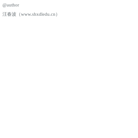
@author
汪春波（www.shxdledu.cn）