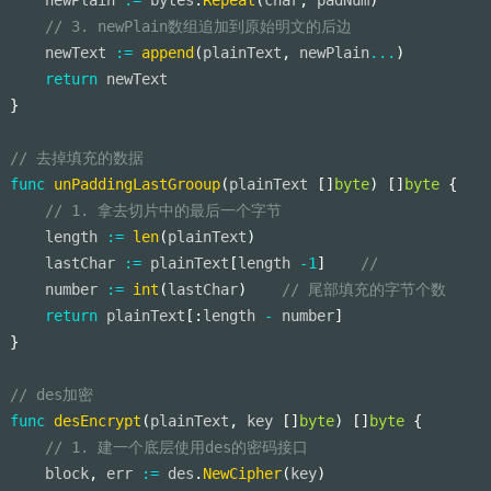
// 3. newPlain数组追加到原始明文的后边
    newText 
:=
append
(
plainText
,
 newPlain
...
)
return
 newText
}
// 去掉填充的数据
func
unPaddingLastGrooup
(
plainText 
[
]
byte
)
[
]
byte
{
// 1. 拿去切片中的最后一个字节
    length 
:=
len
(
plainText
)
    lastChar 
:=
 plainText
[
length 
-
1
]
//
    number 
:=
int
(
lastChar
)
// 尾部填充的字节个数
return
 plainText
[
:
length 
-
 number
]
}
// des加密
func
desEncrypt
(
plainText
,
 key 
[
]
byte
)
[
]
byte
{
// 1. 建一个底层使用des的密码接口
    block
,
 err 
:=
 des
.
NewCipher
(
key
)