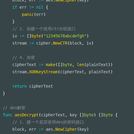
if
 err 
!=
nil
{
panic
(
err
)
}
// 2. 创建一个使用ctr分组接口
    iv 
:=
[
]
byte
(
"12345678abcdefgh"
)
    stream 
:=
 cipher
.
NewCTR
(
block
,
 iv
)
// 4. 加密
    cipherText 
:=
make
(
[
]
byte
,
len
(
plainText
)
)
    stream
.
XORKeyStream
(
cipherText
,
 plainText
)
return
 cipherText
}
// des解密
func
aesDecrypt
(
cipherText
,
 key 
[
]
byte
)
[
]
byte
{
// 1. 建一个底层使用des的密码接口
    block
,
 err 
:=
 aes
.
NewCipher
(
key
)