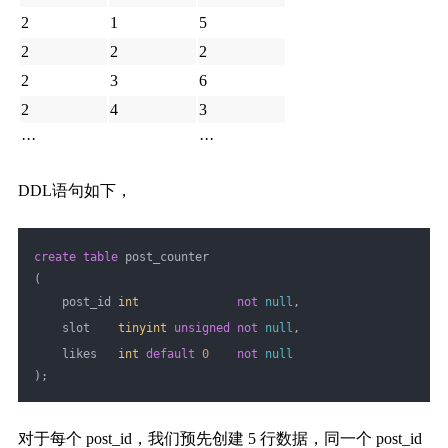
2
1
5
2
2
2
2
3
6
2
4
3
···
···
DDL语句如下，
create
table
 post_counter
(
    post_id 
int
not
null
,
    slot    
tinyint
unsigned
not
null
,
    likes   
int
default
0
not
null
);
对于每个 post_id，我们
预先创建 5 行数据，同一个 post_id