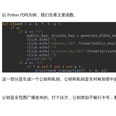
以 Python 代码为例，我们先看主要函数。
def 
client 
( a
, 
m
, 
f
, 
t
, 
p ):
if 
a:
if 
a == 
"n"
:
            public_key
, 
private_key = generate_ECDSA_ke
            click.echo(
""
)
            click.echo(
"address:{0}"
.format(public_key)
            click.echo(
""
)
            click.echo(
"private_key:{0}"
.format(private
            click.echo(
""
)
print
(
"ok!"
)
if 
a == 
"s"
:
if 
( m 
and 
f 
and 
t 
and 
p ):
print
(send_transaction(f
, 
t
, 
m
, 
p))
这一部分是生成一个公钥和私钥。公钥和私钥是非对称加密中
公钥是全范围广播发布的。打个比方，公钥类似于银行卡号，