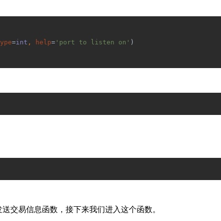
ype
=
int
, 
help
=
'port to listen on'
)
函数，即发送交易信息函数，接下来我们进入这个函数。