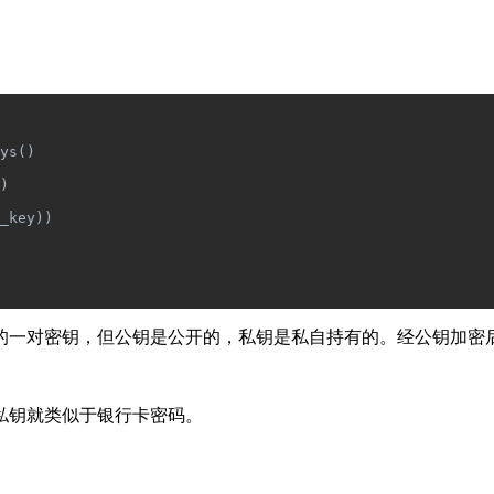
ys()
)
_key))
的一对密钥，但公钥是公开的，私钥是私自持有的。经公钥加密
私钥就类似于银行卡密码。