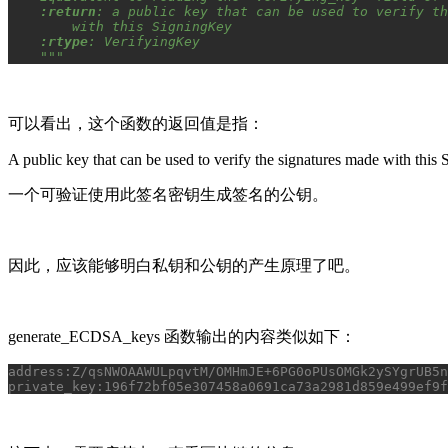
:return
: a public key that can be used to verify th
        with this SigningKey
:rtype
: VerifyingKey
    """
可以看出，这个函数的返回值是指：
A public key that can be used to verify the signatures made with this
一个可验证使用此签名密钥生成签名的公钥。
因此，应该能够明白私钥和公钥的产生原理了吧。
generate_ECDSA_keys 函数输出的内容类似如下：
address:Z/qsNWOAAWULpqvtM/OMHmJE+6PG0oPUsOMGk2ySYgrUB5n
private_key:196f72bf05e307458a0691ca73a2981d859e499ef9f