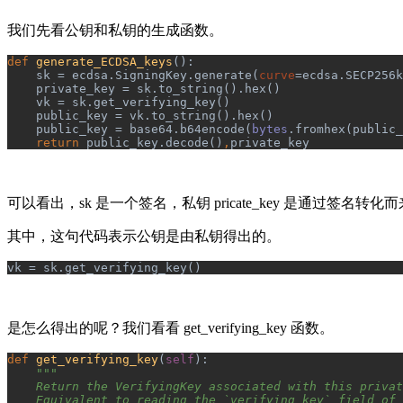
我们先看公钥和私钥的生成函数。
def 
generate_ECDSA_keys
():
    sk = ecdsa.SigningKey.generate(
curve
=ecdsa.SECP256k
private_key = sk.to_string().hex() 
vk = sk.get_verifying_key() 
public_key = vk.to_string().hex()
    public_key = base64.b64encode(
bytes
.fromhex(public_
return 
public_key.decode()
,
private_key
可以看出，sk 是一个签名，私钥 pricate_key 是通过签名转化
其中，这句代码表示公钥是由私钥得出的。
vk = sk.get_verifying_key()
是怎么得出的呢？我们看看 get_verifying_key 函数。
def 
get_verifying_key
(
self
):
"""
    Return the VerifyingKey associated with this privat
    Equivalent to reading the `verifying_key` field of 