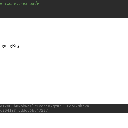
e signatures made
 SigningKey
oaZsD6b0NbbPgslr1cdninkqYKcJ+sx74/Mhn2A==
c264183feddde5bd47217