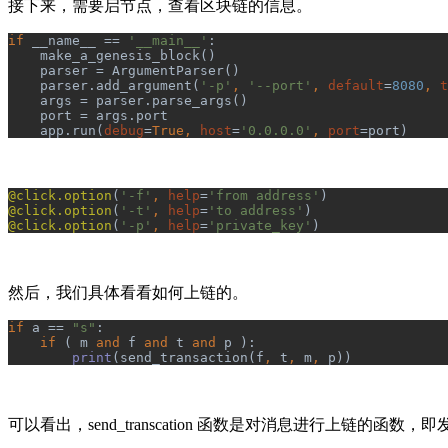
接下来，需要启节点，查看区块链的信息。
if 
__name__ == 
'__main__'
:
    make_a_genesis_block()
    parser = ArgumentParser()
    parser.add_argument(
'-p'
, 
'--port'
, 
default
=
8080
, 
t
    args = parser.parse_args()
    port = args.port
    app.run(
debug
=
True, 
host
=
'0.0.0.0'
, 
port
=port)
@click.option
(
'-f'
, 
help
=
'from address'
)
@click.option
(
'-t'
, 
help
=
'to address'
)
@click.option
(
'-p'
, 
help
=
'private_key'
)
然后，我们具体看看如何上链的。
if 
a == 
"s"
:
if 
( m 
and 
f 
and 
t 
and 
p ):
print
(send_transaction(f
, 
t
, 
m
, 
p))
可以看出，send_transcation 函数是对消息进行上链的