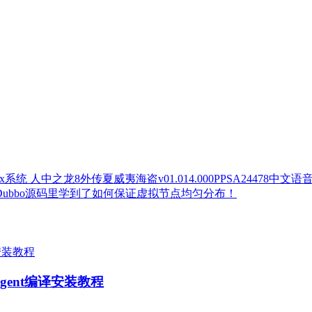
人中之龙8外传夏威夷海盗v01.014.000PPSA24478中文语
Dubbo源码里学到了如何保证虚拟节点均匀分布！
bix.agent编译安装教程