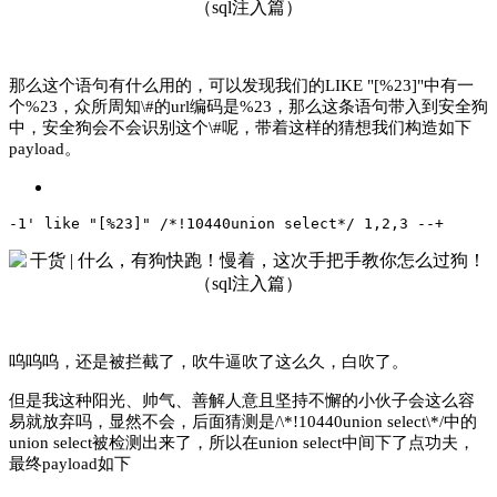
那么这个语句有什么用的，可以发现我们的LIKE "[%23]"中有一
个%23，众所周知\#的url编码是%23，那么这条语句带入到安全狗
中，安全狗会不会识别这个\#呢，带着这样的猜想我们构造如下
payload。
-1' like "[%23]" /*!10440union select*/ 1,2,3 --+
呜呜呜，还是被拦截了，吹牛逼吹了这么久，白吹了。
但是我这种阳光、帅气、善解人意且坚持不懈的小伙子会这么容
易就放弃吗，显然不会，后面猜测是/\*!10440union select\*/中的
union select被检测出来了，所以在union select中间下了点功夫，
最终payload如下