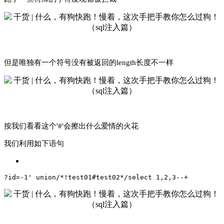
但是唯独有一个符号没有被返回的length长度不一样
按我们看看这个'#'会擦出什么爱情的火花
我们利用如下语句
?id=-1' union/*!test01#test02*/select 1,2,3--+