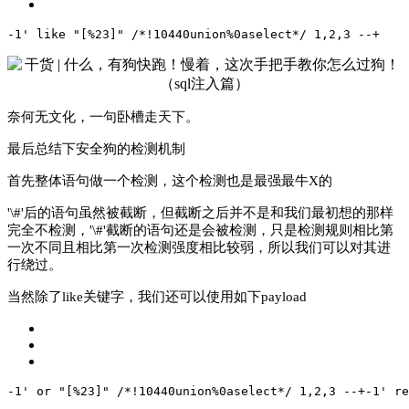
-1' like "[%23]" /*!10440union%0aselect*/ 1,2,3 --+
奈何无文化，一句卧槽走天下。
最后总结下安全狗的检测机制
首先整体语句做一个检测，这个检测也是最强最牛X的
'\#'后的语句虽然被截断，但截断之后并不是和我们最初想的那样
完全不检测，'\#'截断的语句还是会被检测，只是检测规则相比第
一次不同且相比第一次检测强度相比较弱，所以我们可以对其进
行绕过。
当然除了like关键字，我们还可以使用如下payload
-1' or "[%23]" /*!10440union%0aselect*/ 1,2,3 --+
-1' re