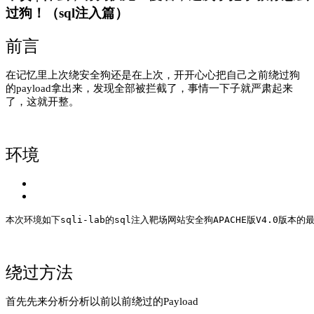
过狗！（sql注入篇）
前言
在记忆里上次绕安全狗还是在上次，开开心心把自己之前绕过狗
的payload拿出来，发现全部被拦截了，事情一下子就严肃起来
了，这就开整。
环境
本次环境如下sqli-lab的sql注入靶场
网站安全狗APACHE版V4.0版本的
绕过方法
首先先来分析分析以前以前绕过的Payload