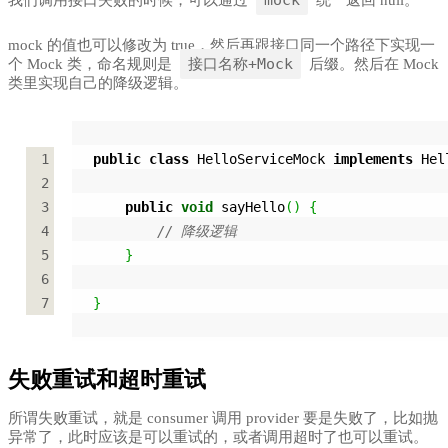
mock 的值也可以修改为 true，然后再跟接口同一个路径下实现一
接口名称+Mock
个 Mock 类，命名规则是
后缀。然后在 Mock
类里实现自己的降级逻辑。
1
public
class
 HelloServiceMock 
implements
 Hel
2
3
public
void
 sayHello
(
)
{
4
// 降级逻辑
5
}
6
7
}
失败重试和超时重试
所谓失败重试，就是 consumer 调用 provider 要是失败了，比如抛
异常了，此时应该是可以重试的，或者调用超时了也可以重试。