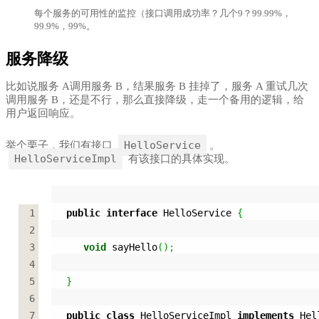
每个服务的可用性的监控（接口调用成功率？几个9？99.99%，
99.9%，99%。
服务降级
比如说服务 A调用服务 B，结果服务 B 挂掉了，服务 A 重试几次
调用服务 B，还是不行，那么直接降级，走一个备用的逻辑，给
用户返回响应。
HelloService
举个栗子，我们有接口
。
HelloServiceImpl
有该接口的具体实现。
1
public
interface
 HelloService 
{
2
3
void
 sayHello
(
)
;
4
5
}
6
7
public
class
 HelloServiceImpl 
implements
 Hel