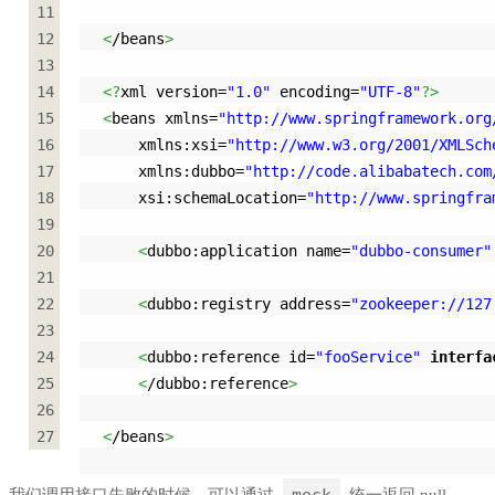
11
12
<
/beans
>
13
14
<?
xml version=
"1.0"
 encoding=
"UTF-8"
?>
15
<
beans xmlns=
"http://www.springframework.org
16
    xmlns:xsi=
"http://www.w3.org/2001/XMLSch
17
    xmlns:dubbo=
"http://code.alibabatech.com
18
    xsi:schemaLocation=
"http://www.springfra
19
20
<
dubbo:application name=
"dubbo-consumer"
21
22
<
dubbo:registry address=
"zookeeper://127
23
24
<
dubbo:reference id=
"fooService"
interfa
25
<
/dubbo:reference
>
26
27
<
/beans
>
mock
我们调用接口失败的时候，可以通过
统一返回 null。