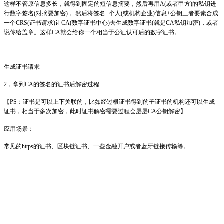
这样不管原信息多长，就得到固定的短信息摘要，然后再用A(或者甲方)的私钥进
行数字签名(对摘要加密) 。然后将签名+个人(或机构企业)信息+公钥三者要素合成
一个CRS(证书请求)让CA(数字证书中心)去生成数字证书(就是CA私钥加密)，或者
说你给盖章。这样CA就会给你一个相当于公证认可后的数字证书。
生成证书请求
2，拿到CA的签名的证书后解密过程
【PS：证书是可以上下关联的，比如经过根证书得到的子证书的机构还可以生成
证书，相当于多次加密，此时证书解密需要过程会层层CA公钥解密】
应用场景：
常见的https的证书、区块链证书、一些金融开户或者蓝牙链接传输等。