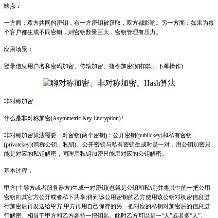
缺点：
一方面：双方共同的密钥，有一方密钥被窃取，双方都影响。另一方面：如果为每
个客户都生成不同密钥，则密钥数量巨大，密钥管理有压力。
应用场景：
登录信息用户名和密码加密、传输加密、指令加密(如扣款、下单操作)
非对称加密
什么是非对称加密(Asymmetric Key Encryption)?
非对称加密算法需要一对密钥(两个密钥)：公开密钥(publickey)和私有密钥
(privatekey)(简称公钥，私钥)。公开密钥与私有密钥生成时是一对，用公钥加密只
能是对应的私钥解密，同理用私钥加密只能用对应的公钥解密。
基本过程：
甲方(主导方或者服务器方)生成一对密钥(也就是公钥和私钥)并将其中的一把公用
密钥向其它方公开或者私下共享;得到该公用密钥的乙方使用该公钥对机密信息进
行加密后再发送给甲方;甲方再用自己保存的另一把对应的私钥对加密后的信息进
行解密。相当于甲方和乙方各持一把钥匙。此时乙方可以是一“人”或者多“人”。