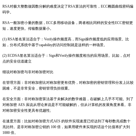
RSA对极大整数做因数分解的难度决定了RSA算法的可靠性，ECC椭圆曲线密码编
码学。
RSA一般加密小量的数据，ECC多用移动设备，两者相比同样的安全性ECC密钥更
短，速度更快。传输数据量小。
(1) RSA签名算法适合于：Verify操作频度高，而Sign操作频度低的应用场景。比
如，分布式系统中基于capability的访问控制就是这样的一种场景。
(2) ECDSA签名算法适合于：Sign和Verify操作频度相当的应用场景。比如，点对
点的安全信道建立
细说对称加密与非对称加密对比
在管理方面：非对称加密比对称加密更有优势，对称加密的密钥管理和分发上比较
困难，不是非常安全，密钥管理负担很重。
在安全方面：非对称加密算法基于未解决的数学难题，在破解上几乎不可能。到了
对称加密 AES 虽说从理论来说是不可能破解的，但从计算机的发展角度来看。非
对称加密安全性更具有优越性;
在速度方面：比如对称加密方式AES 的软件实现速度已经达到了每秒数兆或数十
兆比特。是非对称加密公钥的 100 倍，如果用硬件来实现的话这个比值将扩大到
1000 倍。