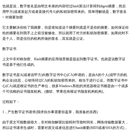
也就是说，数字签名是由明文本身的内容经过hash算法计算得到digest摘要，然后
用甲方(或者发起方或者直接代号A)的私钥加密而来的。简单理解就是，数字签名
= 对摘要加密
它主要解决你给了我摘要，但是谁知道这个摘要到底是不是你的摘要。如何保证你
给的摘要在到我手上之前没被修改。所以就用了对方的私钥加密摘要。如果此时不
是个人，而是信任的机构所做的签名，其实就是公证。
数字证书
上文中非对称加密、Hash摘要的应用场景都是提起到数字证书。也就是说数字证
书是基于他们生成的。
数字证书是A(或者说甲方)向数字证书中心(CA)申请的，是由A的个人(或甲方的机
构企业)信息，公钥等经过CA的私钥加密而来的。相当于进行公证。而数字证书中
心(CA)就是根证书的生产单位，很多Windows系统的浏览器根证书都是由一个或多
个可信根的证书颁发机构。(微软、苹果也有根证书颁发机构机构)。
过程如下：
1，产生数字证书请求(我求你办事需要你盖章，我准备的东西)
由于原文可能数据很大，非对称加解密比较耗时导致时间长，网络传输数据量大，
所以证书请求生成时，需要对原文或者信息进行hash摘要(MD5或者SHA的方式)，