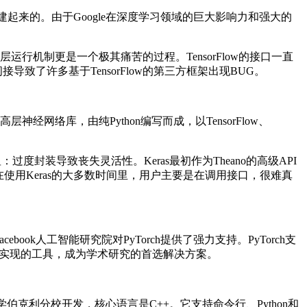
Belief构建起来的。由于Google在深度学习领域的巨大影响力和强大的
层运行机制更是一个极其痛苦的过程。TensorFlow的接口一直
致了许多基于TensorFlow的第三方框架出现BUG。
神经网络库，由纯Python编写而成，以TensorFlow、
度封装导致丧失灵活性。Keras最初作为Theano的高级API
，在使用Keras的大多数时间里，用户主要是在调用接口，很难真
book人工智能研究院对PyTorch提供了强力支持。PyTorch支
文实现的工具，成为学术研究的首选解决方案。
013年底由加州大学伯克利分校开发，核心语言是C++。它支持命令行、Python和