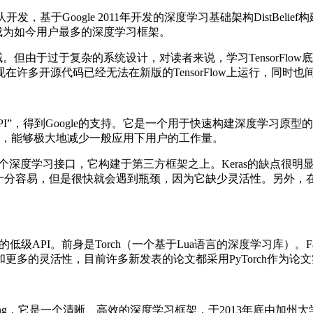
rain团队开发，基于Google 2011年开发的深度学习基础架构Dist
迅速成为如今用户最多的深度学习框架。
域。但由于过于复杂的系统设计，对读者来说，学习TensorFlow底
开源代码已经无法在新版的TensorFlow上运行，同时也间接导
PI”，得到Google的支持。它是一个用于快速构建深度学习原型的高层
PI接口，能够极大地减少一般应用下用户的工作量。
深度学习接口，它构建于第三方框架之上。Keras的缺点很明显：过
Keras十分容易，但是很快就会遇到瓶颈，因为它缺少灵活性。另外
低级API。前身是Torch（一个基于Lua语言的深度学习库）。Face
更多的灵活性，目前许多新发表的论文都采用PyTorch作为论
Fast Feature Embedding，它是一个清晰、高效的深度学习框架，于2