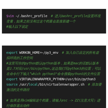
$vim
 ~/.bashrc_profile  
# 进入bashrc_profile设置环境
变量，如果之前没有过这个档案会直接新建一个
#输入以下设定
export
 WORKON_HOME=~/py3_env  
# 加入自己设定的所有虚
拟环境的工作空间
#这里写你的python默认python版本，如果是mac的话默认版本
是2.7对应/usr/bin/python,这边我们写python3的位置；可以
在命令行下输入“which python3"命令搜索python3的文件位置
export
 VIRTUALENVWRAPPER_PYTHON=/usr/bin/python3
source
 /usr/
local
/bin/virtualenvwrapper.sh  
# 添加要
激活的文件路径
# 如果是用vim编辑这个档案，请输入esc -> ZZ(注意大写）进
行保存退出动作