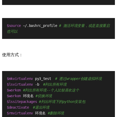
$source
 ~/.bashrc_profile 
# 激活环境变量，或是直接重启
也可以
使用方式：
$mkvirtualenv
 py3_test  
# 透过wrapper创建虚拟环境
$lsvirtualenv
 -b  
#列出所有环境
$workon
#列出所有环境--个人比较喜欢这个
$workon
 环境名 
#切换环境
$lssitepackages
#列出环境下的python安装包
$deactivate
#退出环境
$rmvirtualenv
 环境名 
#删除环境