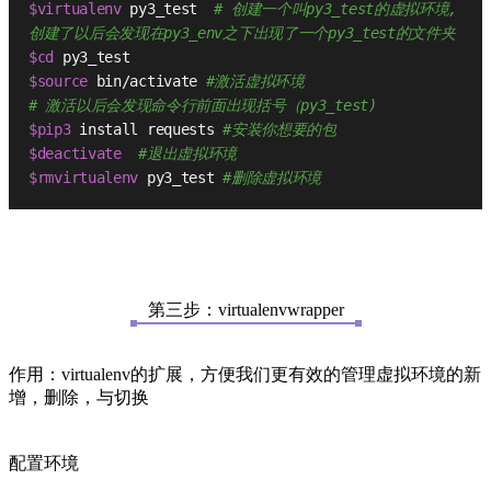
$virtualenv
 py3_test  
# 创建一个叫py3_test的虚拟环境, 
创建了以后会发现在py3_env之下出现了一个py3_test的文件夹
$cd
 py3_test
$source
 bin/activate 
#激活虚拟环境
# 激活以后会发现命令行前面出现括号（py3_test)
$pip3
 install requests 
#安装你想要的包
$deactivate
#退出虚拟环境
$rmvirtualenv
 py3_test 
#删除虚拟环境
第三步：virtualenvwrapper
作用：virtualenv的扩展，方便我们更有效的管理虚拟环境的新
增，删除，与切换
配置环境