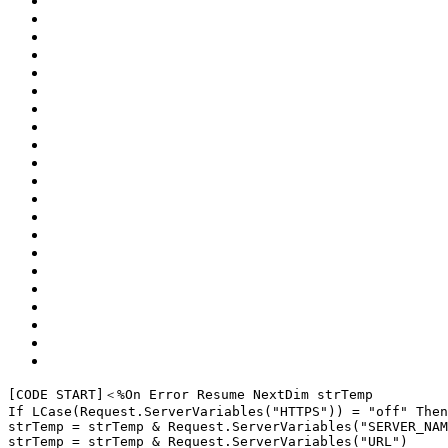
[CODE 
START
]
＜%
On
Error
Resume
Next
Dim strTemp
If
LCase
(Request.ServerVariables(
"HTTPS"
)) = 
"off"
Then
strTemp = strTemp & Request.ServerVariables(
"SERVER_NAM
strTemp = strTemp & Request.ServerVariables(
"URL"
)