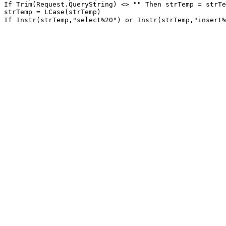
If
Trim
(Request.QueryString) <> 
""
Then
 strTemp = strTe
strTemp = 
LCase
(strTemp)
If
Instr
(strTemp,
"select%20"
) 
or
Instr
(strTemp,
"insert%