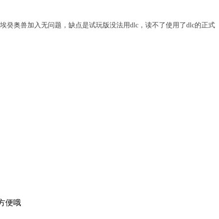
埃癸奥兽加入无问题，缺点是试玩版没法用dlc，读不了使用了dlc的正式
更方便哦