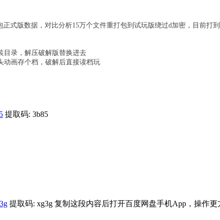
解包正式版数据，对比分析15万个文件重打包到试玩版绕过d加密，目前打到
安装目录，解压破解版替换进去
头动画存个档，破解后直接读档玩
5
提取码: 3b85
g3g
提取码: xg3g 复制这段内容后打开百度网盘手机App，操作