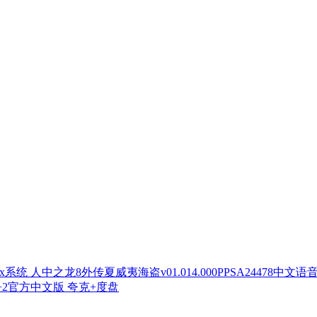
人中之龙8外传夏威夷海盗v01.014.000PPSA24478中文语
2官方中文版 夸克+度盘