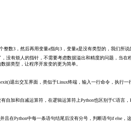
放一个整数3，然后再用变量a指向3，变量a是没有类型的，我们
变少了，没有烦人的指针，不需要考虑数据溢出和精度的问题，当
这些强大的数据类型，让程序开发变的更为简单。
入exit()退出交互界面，类似于Linux终端，输入一行命令，执行一
加和自减运算符，在逻辑运算符上Python也区别于C语言，Pytho
在Python中每一条语句结尾后没有分号，判断语句if else，这两