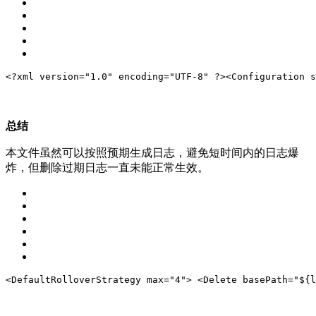
<?xml version="1.0" encoding="UTF-8" ?>
<
Configuration
s
总结
本文件虽然可以按照预期生成日志，避免短时间内的日志爆
炸，但删除过期日志一直未能正常生效。
<
DefaultRolloverStrategy
max
=
"4"
>
<
Delete
basePath
=
"${l