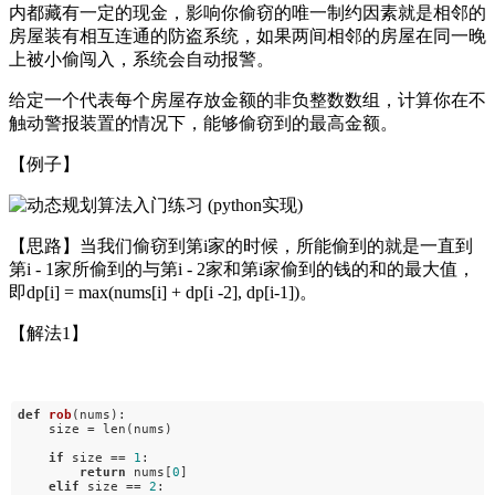
内都藏有一定的现金，影响你偷窃的唯一制约因素就是相邻的
房屋装有相互连通的防盗系统，如果两间相邻的房屋在同一晚
上被小偷闯入，系统会自动报警。
给定一个代表每个房屋存放金额的非负整数数组，计算你在不
触动警报装置的情况下，能够偷窃到的最高金额。
【例子】
【思路】当我们偷窃到第i家的时候，所能偷到的就是一直到
第i - 1家所偷到的与第i - 2家和第i家偷到的钱的和的最大值，
即dp[i] = max(nums[i] + dp[i -2], dp[i-1])。
【解法1】
def
rob
(nums)
:
size = len(nums)
if
size ==
1
:
return
nums[
0
]
elif
size ==
2
: