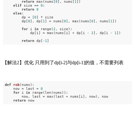
return
max(nums[
0
], nums[
1
])
elif
size ==
0
:
return
0
else
:
dp = [
0
] * size
dp[
0
], dp[
1
] = nums[
0
], max(nums[
0
], nums[
1
])
for
i
in
range(
2
, size):
dp[i] = max(nums[i] + dp[i -
2
], dp[i -
1
])
return
dp[
-1
]
【解法2】优化 只用到了dp[i-2]与dp[i-1]的值，不需要列表
def
rob
(nums)
:
now = last =
0
for
i
in
range(len(nums)):
now, last = max(last + nums[i], now), now
return
now