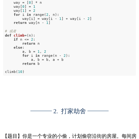
way = [
0
] * n
way[
0
] =
1
way[
1
] =
2
for
i
in
range(
2
, n):
way[i] = way[i -
1
] + way[i -
2
]
return
way[n -
1
]
# 或者
def
climb
=
(n)
:
if
n <=
2
:
return
n
else
:
a, b =
1
,
2
for
i
in
range(n -
2
):
a, b = b, a + b
return
b
climb(
10
)
2. 打家劫舍
【题目】
你是一个专业的小偷，计划偷窃沿街的房屋。
每间房