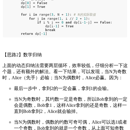
dp[
0
] =
False
dp[
1
] =
True
for
i
in
range(
3
, N +
1
):
# N的实际取值
for
j
in
range(
1
, i //
2
+
1
):
if
i % j ==
0
and
dp[i
-1
-j] ==
False
:
dp[i
-1
] =
True
break
return
dp[
-1
]
【思路2】数学归纳
上面的动态归纳法需要两层循环，效率较低，仔细分析一下这
个题，还有额外的解法。看一下结果，可以发现，当N为奇数
时，Alice（先手）必输；当N为偶数时，Alice必赢。因为：
最后一步中，拿到2的一定会赢，拿到1的会输。
当N为奇数时，其约数一定是奇数，所以Bob拿到的一定
会是偶数，Bob拿1，这样Alice拿到的还是奇数，这样一
直到Bob拿到2，Alice就会输掉。
当N为偶数时，偶数的约数可奇可偶，Alice可以选1或者
一个奇数，Bob拿到的就是一个奇数，从上面可知奇数