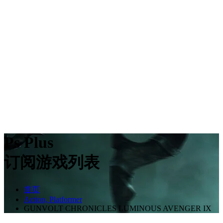
Ps Plus
订阅游戏列表
首页
Action, Platformer
GUNVOLT CHRONICLES LUMINOUS AVENGER IX