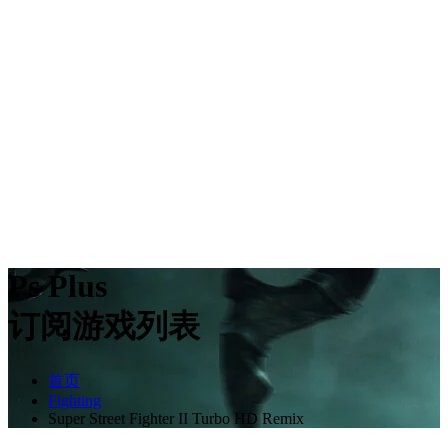
Ps Plus
订阅游戏列表
首页
Fighting
Super Street Fighter II Turbo HD Remix