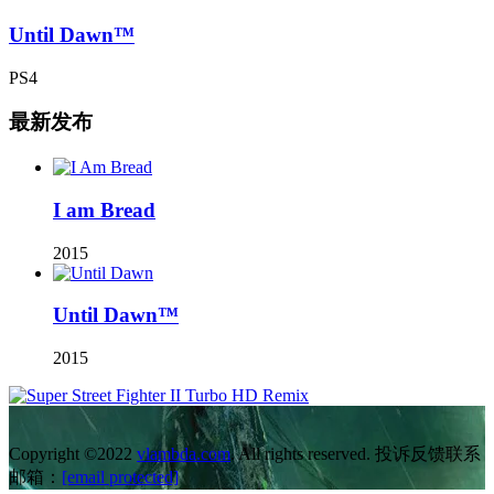
Until Dawn™
PS4
最新发布
I am Bread
2015
Until Dawn™
2015
Copyright ©2022
vlambda.com
. All rights reserved. 投诉反馈联系
邮箱：
[email protected]