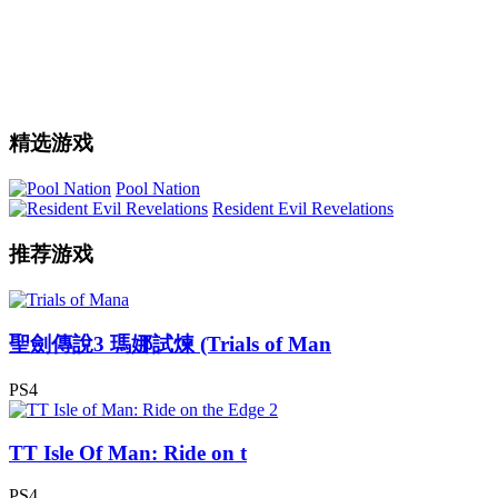
精选游戏
Pool Nation
Resident Evil Revelations
推荐游戏
聖劍傳說3 瑪娜試煉 (Trials of Man
PS4
TT Isle Of Man: Ride on t
PS4