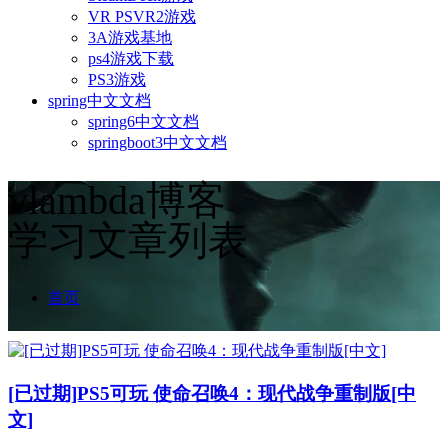
VR PSVR2游戏
3A游戏基地
ps4游戏下载
PS3游戏
spring中文文档
spring6中文文档
springboot3中文文档
vlambda博客
学习文章列表
首页
[已过期]PS5可玩 使命召唤4：现代战争重制版[中
文]