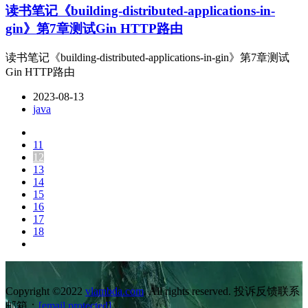
读书笔记《building-distributed-applications-in-
gin》第7章测试Gin HTTP路由
读书笔记《building-distributed-applications-in-gin》第7章测试
Gin HTTP路由
2023-08-13
java
11
12
13
14
15
16
17
18
Copyright ©2022
vlambda.com
. All rights reserved. 投诉反馈联系
邮箱：
[email protected]