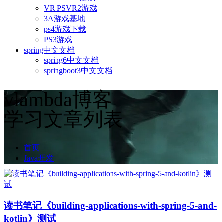
VR PSVR2游戏
3A游戏基地
ps4游戏下载
PS3游戏
spring中文文档
spring6中文文档
springboot3中文文档
vlambda博客
学习文章列表
首页
Java开发
读书笔记《building-applications-with-spring-5-and-
kotlin》测试