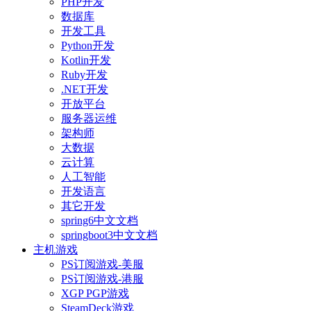
PHP开发
数据库
开发工具
Python开发
Kotlin开发
Ruby开发
.NET开发
开放平台
服务器运维
架构师
大数据
云计算
人工智能
开发语言
其它开发
spring6中文文档
springboot3中文文档
主机游戏
PS订阅游戏-美服
PS订阅游戏-港服
XGP PGP游戏
SteamDeck游戏