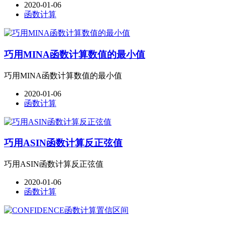
2020-01-06
函数计算
巧用MINA函数计算数值的最小值
巧用MINA函数计算数值的最小值
2020-01-06
函数计算
巧用ASIN函数计算反正弦值
巧用ASIN函数计算反正弦值
2020-01-06
函数计算