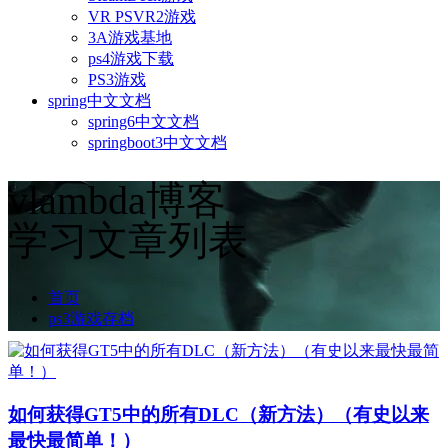
VR PSVR2游戏
3A游戏基地
ps4游戏下载
PS3游戏
spring中文文档
spring6中文文档
springboot3中文文档
vlambda博客
学习文章列表
首页
ps3游戏存档
如何获得GT5中的所有DLC（新方法）（有史以来
最快最简单！）