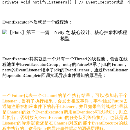
private
void
notifyListeners
()
{
// EventExecutor就是
EventExecutor本质就是一个线程池：
EventExecutor其实就是一个只有一个Thread的线程池，包含在线
程池组中EventExecutorGroup。netty的Futrue继承了jdk的Futrue，
netty的EventListener继承了jdk的EventListener，通过EventListener
的operationComplete回调实现异步事件通知的原理是：
一个Future代表一个Channel的某个执行结果，可以添加若干个
Listener，当有了执行结果，会发出相应事件，事件触发Future去
通知注册在相应事件下的若干Listener，并且如果当前线程如果就
是Channel的这个EventExecutor(调用inEventloop可以得知)，则立
即执行，否则放入EventExecutor的任务队列等待执行。也就是说
Listener的异步逻辑还是在Channel对应的那个EventExecutor的线
程中执行的。
这是Netty的异步事件驱动的源码层理解。