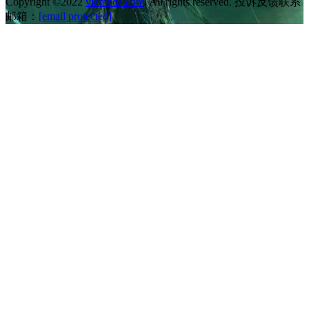
Copyright ©2022
vlambda.com
. All rights reserved. 投诉反馈联系
邮箱：
[email protected]