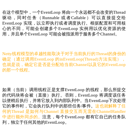
在这个模型中，一个EventLoop 将由一个永远都不会改变的Thread
驱动，同时任务（Runnable 或者Callable）可以直接提交给
EventLoop 实现，以立即执行或者调度执行。根据配置和可用核
心的不同，可能会创建多个EventLoop 实例用以优化资源的使
用，并且单个EventLoop 可能会被指派用于服务多个Channel。
Netty线程模型的卓越性能取决于对于当前执行的Thread的身份的
确定（通过调用EventLoop 的inEventLoop(Thread)方法实现），
也就是说，确定它是否是分配给当前Channel以及它的EventLoop
的那一个线程。
如果（当前）调用线程正是支撑EventLoop 的线程，那么所提交
的代码块将会被（直接）执行。否则，EventLoop 将调度该任务
以便稍后执行，并将它放入到内部队列中。当EventLoop下次处理
它的事件时，它会执行队列中的那些任务/事件。
这也就解释了任
何的Thread 是如何与Channel 直接交互而无需在ChannelHandler
中进行额外同步的。
注意，每个EventLoop 都有它自已的任务队
列，独立于任何其他的EventLoop。