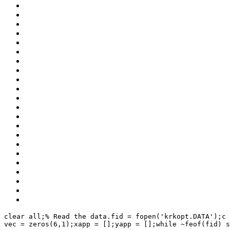
clear all;
% Read the data.
fid = fopen(
'krkopt.DATA'
);
c 
vec = zeros(
6
,
1
);
xapp = [];
yapp = [];
while
 ~feof(fid)
s