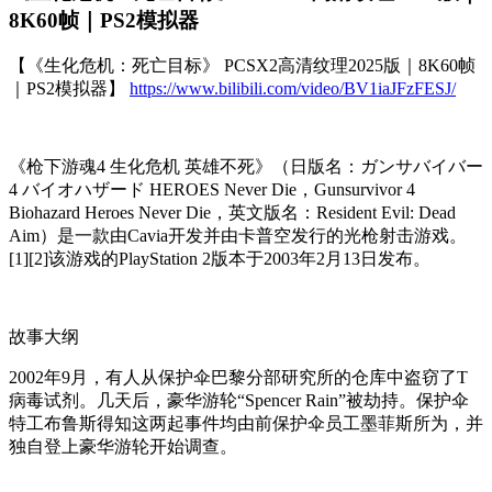
8K60帧｜PS2模拟器
【《生化危机：死亡目标》 PCSX2高清纹理2025版｜8K60帧
｜PS2模拟器】
https://www.bilibili.com/video/BV1iaJFzFESJ/
《枪下游魂4 生化危机 英雄不死》（日版名：ガンサバイバー
4 バイオハザード HEROES Never Die，Gunsurvivor 4
Biohazard Heroes Never Die，英文版名：Resident Evil: Dead
Aim）是一款由Cavia开发并由卡普空发行的光枪射击游戏。
[1][2]该游戏的PlayStation 2版本于2003年2月13日发布。
故事大纲
2002年9月，有人从保护伞巴黎分部研究所的仓库中盗窃了T
病毒试剂。几天后，豪华游轮“Spencer Rain”被劫持。保护伞
特工布鲁斯得知这两起事件均由前保护伞员工墨菲斯所为，并
独自登上豪华游轮开始调查。