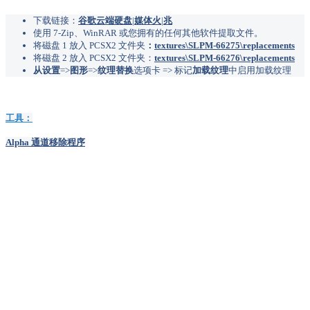
下载链接：
谷歌云端硬盘
|
媒体火
|
兆
使用 7-Zip、WinRAR 或您拥有的任何其他软件提取文件。
将磁盘 1 放入 PCSX2 文件夹
：
textures\SLPM-66275\replacements
将磁盘 2 放入 PCSX2 文件夹：
textures\SLPM-66276\replacements
从设置
=>
图形
=>
纹理替换
选项卡 => 标记
加载纹理
中启用加载纹理
工具：
Alpha 通道移除程序