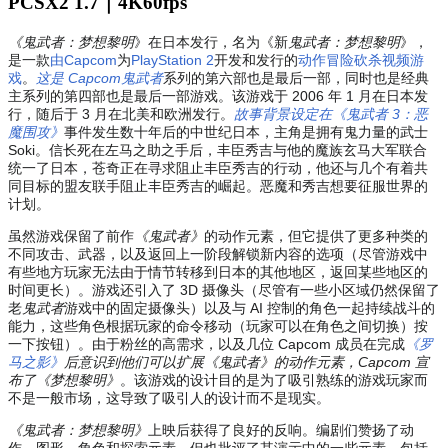
PCSX2 1.7｜4K60fps
《鬼武者：梦想黎明
》在日本发行，名为
《新
鬼武者：梦想黎明
》
，
是一款
由Capcom
为
PlayStation 2
开发和发行的
动作冒险
砍杀
视频游
戏
。
这是 Capcom鬼武者
系列的第六部也是最后一部，同时也是经典
主系列的第四部也是最后一部游戏。该游戏于 2006 年 1 月在日本发
行，随后于 3 月在北美和欧洲发行。
故事背景设定在《鬼武者 3：恶
魔围攻》
事件发生数十年后的中世纪日本，主角是拥有鬼力量的武士
Soki。信长死在左马之助之手后，丰臣秀吉与他的魔族玄马大军联合
统一了日本，苍奇正在寻求阻止丰臣秀吉的行动，他还与几个有着共
同目标的盟友联手阻止丰臣秀吉的崛起。恶魔和秀吉想要征服世界的
计划。
虽然游戏保留了前作
《鬼武者》
的动作元素，但它提供了更多种类的
不同攻击、武器，以及返回上一阶段解锁新内容的选项（尽管游戏中
有些地方玩家无法由于情节转移到日本的其他地区，返回某些地区的
时间更长）。游戏还引入了 3D 摄像头（尽管有一些小区域仍然保留了
老
鬼武者
游戏中的固定摄像头）以及与 AI 控制的角色一起持续战斗的
能力，这些角色根据玩家的命令移动（玩家可以在角色之间切换）按
一下按钮）。由于粉丝的高需求，以及几位 Capcom 成员在完成
《罗
马之影》
后意识到他们可以扩展《鬼武者》的动作元素，Capcom 宣
布了
《梦想黎明》
。该游戏的设计目的是为了吸引熟练的游戏玩家而
不是一般市场，这导致了吸引人的设计而不是现实。
《鬼武者：梦想黎明》
上映后获得了良好的反响。编剧们赞扬了动