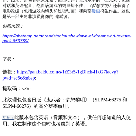
作、图形、角色和探索元素，但也批评了其演示中的一些元素，包括
对话和英语配音。然而该游戏的销量却不佳。
《梦想黎明》
还获得了
电影改编（包括游戏内镜头和过场动画）和两部
漫画
衍生作品。这也
是第一部主角非演员肖像的
鬼武者。
贴图来源：
https://gbatemp.net/threads/onimusha-dawn-of-dreams-hd-texture-
pack.653739/
下载：
链接：
https://pan.baidu.com/s/1rZ3r5-1gBhch-HxG7iacvg?
pwd=se5e&nbsp
;
提取码：se5e
此纹理包包含日版《鬼武者：梦想黎明》（SLPM-66275 和
SLPM-66276）的高分辨率纹理。
此版本包含英语（音频和文本），供任何想知道的人使
注意：
用。我在制作这个包时也考虑到了英语。