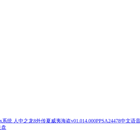
人中之龙8外传夏威夷海盗v01.014.000PPSA24478中文语
云盘