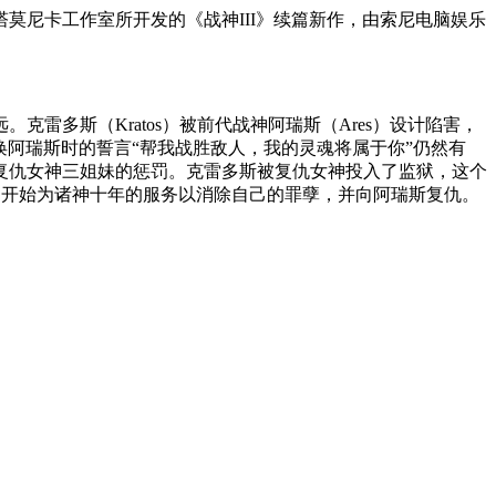
娱乐圣塔莫尼卡工作室所开发的《战神III》续篇新作，由索尼电脑娱乐
多斯（Kratos）被前代战神阿瑞斯（Ares）设计陷害，
他召唤阿瑞斯时的誓言“帮我战胜敌人，我的灵魂将属于你”仍然有
复仇女神三姐妹的惩罚。克雷多斯被复仇女神投入了监狱，这个
誓，开始为诸神十年的服务以消除自己的罪孽，并向阿瑞斯复仇。