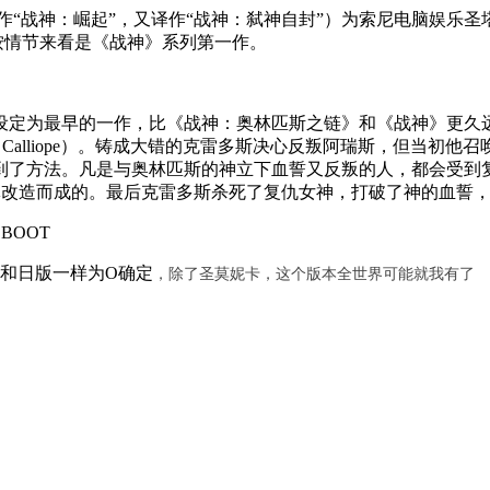
，香港和台湾译作“战神：崛起”，又译作“战神：弑神自封”）为索尼电脑
美发行。按情节来看是《战神》系列第一作。
为最早的一作，比《战神：奥林匹斯之链》和《战神》更久远。克雷
佩（Calliope）。铸成大错的克雷多斯决心反叛阿瑞斯，但当初
到了方法。凡是与奥林匹斯的神立下血誓又反叛的人，都会受到
的身体改造而成的。最后克雷多斯杀死了复仇女神，打破了神的血
和日版一样为O确定
，除了圣莫妮卡，这个版本全世界可能就我有了