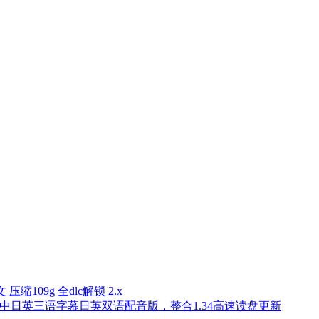
文 压缩109g 全dlc解锁 2.x
奎爷4中日英三语字幕日英双语配音版，整合1.34高速读盘更新