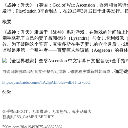
《战神：升天》（英语：God of War: Ascension
发行，PlayStation 3平台独占，在2013年3月12日于北
概要
《战神：升天》隶属于《战神》系列游戏，在游戏的时间轴上设定
亲手杀死了自己的妻子吕珊德拉（Lysandra）与女儿卡利俄
效。为了破除这个誓言，克雷多斯在手刃妻儿的六个月后，找
监狱是用第一个叛神者——百臂巨人埃该翁（Aegaeon）
确定键
自购日版提取出配音文件整合到港版，修改程序重新封装而成，
https://pan.baidu.com/s/1A2hjAEF6leawdBTFEs7o3Q
6a6e
金手指EBOOT，无限魔法，无限怒气，魂变动最大
替换到PS3_GAME/USEDIR下
590m.com/file/19493675-466325362