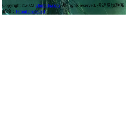
Copyright ©2022
vlambda.com
. All rights reserved. 投诉反馈联系
邮箱：
[email protected]