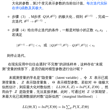
大化的参数，第2个变元表示参数的当前估计值。
每次迭代实际
在求Q函数及其极大
。
步骤（3），M步求
的极大化，得到
，完成一
次迭代
。
步骤（4）给出停止迭代的条件，一般是对较小的正数
，
若满足
或
则停止迭代。
在现实应用中往往会遇到“不完整”的训练样本，这种存在“未观
测”变量的情形下，是否仍能对模型参数进行估计呢？
未观测变量的学名是“隐变量”（latent variable）。令
表示已观
测变量集，
表示隐变量集，
表示模型参数。若欲对
做极大
似然估计，则应最大化对数似然：
。然
而由于
是隐变量，无法直接求解。此时，可通过对
计算期望，
来最大化已观测数据的对数“边际似然”（marginal likelihood）：