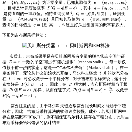
为证据变量，已知其取值为
。目标是计算后验概率
，其中
度
是待查询的一组取值。如待查询变量为
，证据变
好
瓜
甜
量
且已知其取值为
，
色
泽
敲
声
根
蒂
青
绿
浊
响
蜷
缩
高
查询的目标值是
，即这是好瓜且甜度高的概率有多大。
是
下图为吉布斯采样算法：
实质上，吉布斯采用是在贝叶斯网所有变量的联合状态空间与证
据
一致的子空间进行“随机漫步”（random walk）。每一步仅
依赖于前一步的状态，这是一个“马尔科夫链”（Markov chain）。在一
定条件下，无论从什么初始状态开始，马尔科夫链第
步的状态分布
在
时必收敛于一个平稳分布；对于吉布斯采样来说，这个分
布恰好是
。因此，在
很大时，吉布斯采样相当于根
据
采样，从而保证了式
收敛于
。
需要注意的是，由于马尔科夫链通常需要很长时间才能趋于平稳
分布，因此，吉布斯采样算法的收敛速度较慢。此外，若贝叶斯网中
存在极端概率“0”或“1”，则不能保证马尔科夫链存在平稳分布，此时吉
布斯采样会给出错误的估计结果。