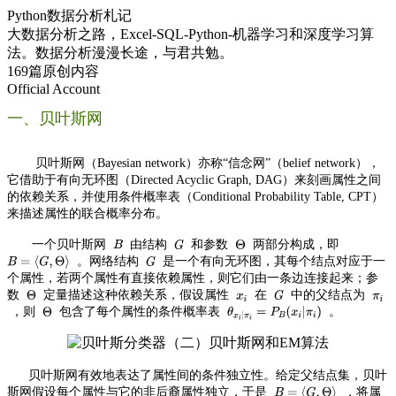
Python数据分析札记
大数据分析之路，Excel-SQL-Python-机器学习和深度学习算
法。数据分析漫漫长途，与君共勉。
169篇原创内容
Official Account
一、贝叶斯网
贝叶斯网（Bayesian network）亦称“信念网”（belief network），
它借助于有向无环图（Directed Acyclic Graph, DAG）来刻画属性之间
的依赖关系，并使用条件概率表（Conditional Probability Table, CPT）
来描述属性的联合概率分布。
一个贝叶斯网
由结构
和参数
两部分构成，即
。网络结构
是一个有向无环图，其每个结点对应于一
个属性，若两个属性有直接依赖属性，则它们由一条边连接起来；参
数
定量描述这种依赖关系，假设属性
在
中的父结点为
，则
包含了每个属性的条件概率表
。
贝叶斯网有效地表达了属性间的条件独立性。给定父结点集，贝叶
斯网假设每个属性与它的非后裔属性独立，于是
，将属