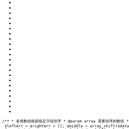
/**
 * 多维数组根据指定字段排序
 * 
@param
 array 需要排序的数组
 *
 $leftArr = $rightArr = [];
 $middle = array_shift($data