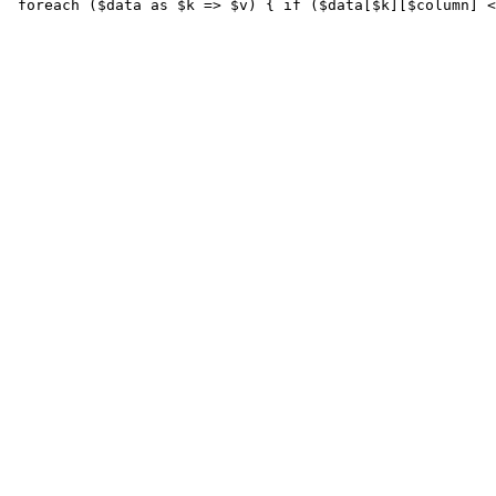
foreach
 ($data 
as
 $k => $v) {
if
 ($data[$k][$column] <