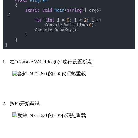
class
Program
    {
static
void
Main
(
string
[] args
)
{
for
 (
int
 i = 
0
; i < 
2
; i++)
                Console.WriteLine(
0
);
            Console.ReadKey();
        }
    }
}
1、在"Console.WriteLine(0);"这行设置断点
2、按F5开始调试