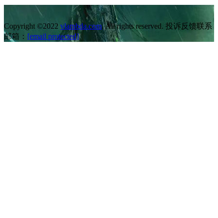
Copyright ©2022
vlambda.com
. All rights reserved. 投诉反馈联系
邮箱：
[email protected]