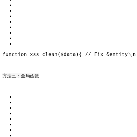
function xss_clean($data){
//
 Fix &entity＼n
方法三：全局函数