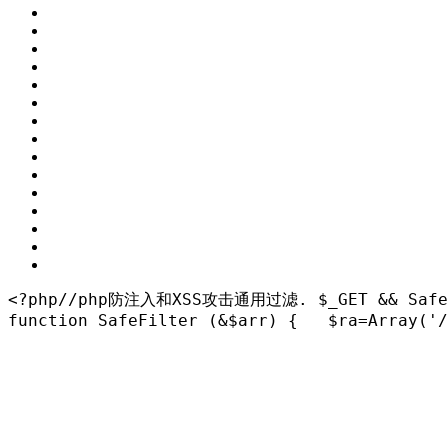
<?php
//php防注入和XSS攻击通用过滤. 
$_GET && Safe
function
SafeFilter
(&$arr)
{
   $ra=
Array
(
'/