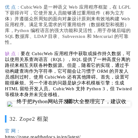
优 点：
CubicWeb 是一种语义 Web 应用程序框架，在 LGPL
下获得许可，它使开发人员能够通过重用组件（称为立方
体）并遵循众所周知的面向对象设计原则来有效地构建 Web
应用程序。满足常见需求的可重用组件（数据模型和视图）
库，Python 编程语言的强大功能和灵活性，用于存储后端的
SQL 数据库、LDAP 目录、Subversion 和 Mercurial 的可靠
性。
缺 点：
要在 CubicWeb 应用程序中获取或操作持久数据，可
以使用关系查询语言（RQL），RQL 提供了一种高度分离的
路径来相互关联各种数据源。但是，随着它的实现，通过手
动构建查询作为字符串，它可能会让习惯于 ORM 的开发人
员感到过时。使用 CubicWeb 还有其他障碍。首先，设置可
能很麻烦。另一个潜在的问题是缺少本机模板引擎；生成
HTML 留给开发人员。CubicWeb 支持 Python 3，但 Twisted
等模块本身并未完全移植。
32. Zope2 框架
官 网：
https://zope.readthedocs.io/en/latest/