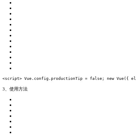
<script>
 Vue.config.productionTip = 
false
;
 new Vue({
 el
3、使用方法