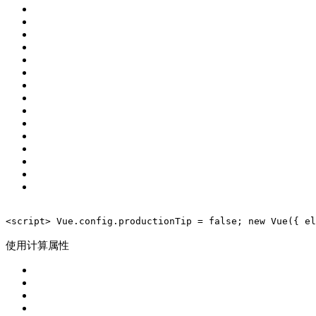
<
script
>
 Vue.config.productionTip = 
false
;
new
 Vue({
el
使用计算属性