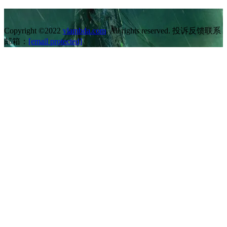
Copyright ©2022
vlambda.com
. All rights reserved. 投诉反馈联系
邮箱：
[email protected]