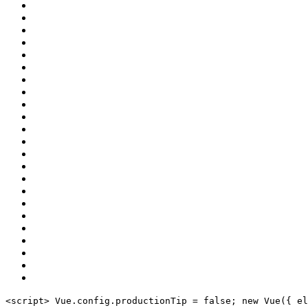
<
script
>
 Vue.config.productionTip = 
false
;
new
 Vue({
el