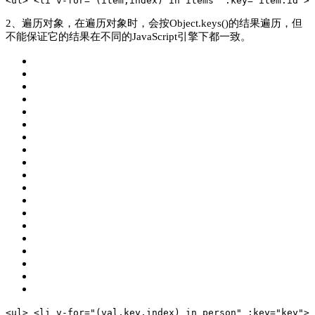
<ul>
 <li v-
for
=
"(item,index) in items"
 :key=
"item.id"
>
 
2、遍历对象，在遍历对象时，会按Object.keys()的结果遍历，但
不能保证它的结果在不同的JavaScript引擎下都一致。
<ul>
 <li v-
for
=
"(val,key,index) in person"
 :key=
"key"
>
 