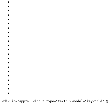
<
div
id
=
"app"
>
<
input
type
=
"text"
v-model
=
"keyWorld"
 @