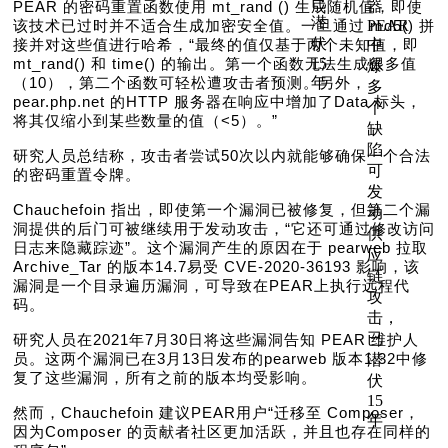
PEAR 的密码重置函数使用 mt_rand () 生成随机值，即使
该技术已过时并不适合生成加密安全值。一旦通过 md5() 拼
接并对这些值进行哈希，“最终的值仅基于两个未知值，即
mt_rand() 和 time() 的输出。第一个函数无法生成很多值
（10），第二个函数可轻松遭攻击者预测。另外，
pear.php.net 的HTTP 服务器在响应中增加了Data 标头，
将其仅缩小到某些数量的值（<5）。”
研究人员总结称，攻击者尝试50次以内就能够确保一个合法
的密码重置令牌。
Chauchefoin 指出，即使第一个漏洞已被修复，但第二个漏
洞提供的后门可被继续用于发动攻击，“它还可通过修改访问
日志来隐藏踪迹”。这个漏洞产生的原因在于 pearweb 拉取
Archive_Tar 的版本14.7易受 CVE-2020-36193 影响，该
漏洞是一个目录遍历漏洞，可导致在PEAR上执行远程代
码。
研究人员在2021年7月30日将这些漏洞告知 PEAR 维护人
员。这两个漏洞已在3月13日发布的pearweb 版本1.32中修
复了这些漏洞，所有之前的版本均受影响。
然而，Chauchefoin 建议PEAR用户“迁移至 Composer，
因为Composer 的贡献者社区更加活跃，并且也存在同样的