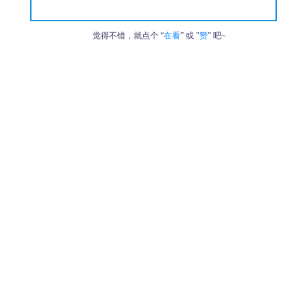
觉得不错，就点个 “
在看
” 或 "
赞
” 吧~