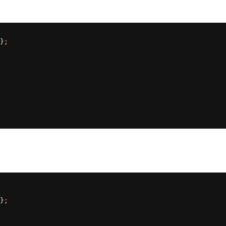
}
;
}
;