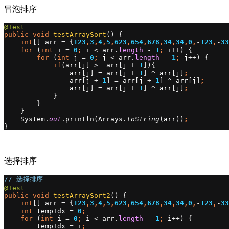
冒泡排序
@Test
public void 
testArraySort
() {
int
[] 
arr 
= {
123
,
3
,
4
,
5
,
623
,
654
,
678
,
34
,
34
,
0
,
-
123
,
-
33
for 
(
int 
i 
= 
0
; 
i 
< 
arr
.
length 
- 
1
; 
i
++) {
for 
(
int 
j 
= 
0
; 
j 
< 
arr
.
length 
- 
1
; 
j
++) {
if
(
arr
[
j
] >  
arr
[
j 
+ 
1
]){
arr
[
j
] = 
arr
[
j 
+ 
1
] ^ 
arr
[
j
]
;
arr
[
j 
+ 
1
] = 
arr
[
j 
+ 
1
] ^ 
arr
[
j
]
;
arr
[
j
] = 
arr
[
j 
+ 
1
] ^ 
arr
[
j
]
;
}
        }
    }
System
.
out
.println(
Arrays
.
toString
(
arr
))
;
}
选择排序
// 
选择排序
@Test
public void 
testArraySort2
() {
int
[] 
arr 
= {
123
,
3
,
4
,
5
,
623
,
654
,
678
,
34
,
34
,
0
,
-
123
,
-
33
int 
tempIdx 
= 
0
;
for 
(
int 
i 
= 
0
; 
i 
< 
arr
.
length 
- 
1
; 
i
++) {
tempIdx 
= 
i
;