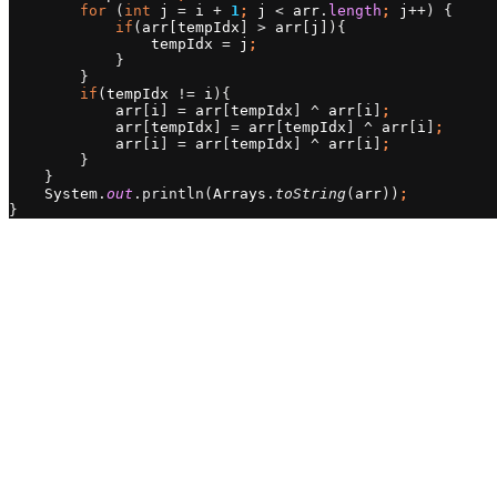
for 
(
int 
j 
= 
i 
+ 
1
; 
j 
< 
arr
.
length
; 
j
++) {
if
(
arr
[
tempIdx
] > 
arr
[
j
]){
tempIdx 
= 
j
;
}
        }
if
(
tempIdx 
!= 
i
){
arr
[
i
] = 
arr
[
tempIdx
] ^ 
arr
[
i
]
;
arr
[
tempIdx
] = 
arr
[
tempIdx
] ^ 
arr
[
i
]
;
arr
[
i
] = 
arr
[
tempIdx
] ^ 
arr
[
i
]
;
}
    }
System
.
out
.println(
Arrays
.
toString
(
arr
))
;
}