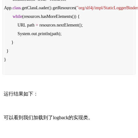
App
.
class
.
getClassLoader
().
getResources
(
"org/slf4j/impl/StaticLoggerBinder
while
(
resources
.
hasMoreElements
()) {
URL
path
=
resources
.
nextElement
();
System
.
out
.
println
(
path
);
}
}
}
运行结果如下：
可以看到我们加载到了logback的实现类。