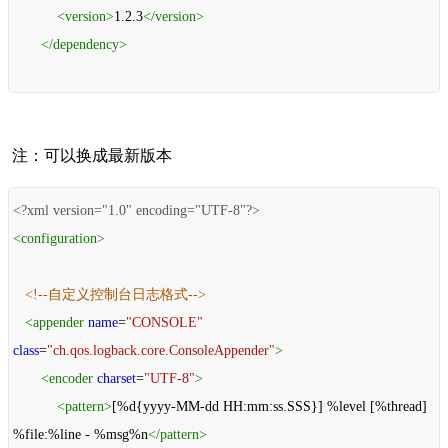
<
version
>
1.2.3
</
version
>
</
dependency
>
注：可以换成最新版本
<?xml
version="1.0" encoding="UTF-8"?>
<
configuration
>
<!--自定义控制台日志格式-->
<
appender
name
=
"CONSOLE"
class
=
"ch.qos.logback.core.ConsoleAppender"
>
<
encoder
charset
=
"UTF-8"
>
<
pattern
>
[%d{yyyy-MM-dd HH:mm:ss.SSS}] %level [%thread]
%file:%line - %msg%n
</
pattern
>