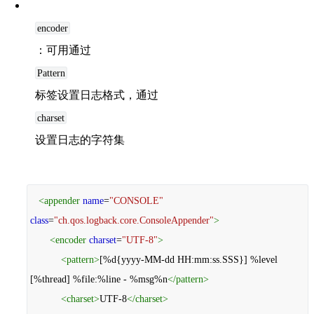
encoder
：可用通过
Pattern
标签设置日志格式，通过
charset
设置日志的字符集
<
appender
name
=
"CONSOLE"
class
=
"ch.qos.logback.core.ConsoleAppender"
>
<
encoder
charset
=
"UTF-8"
>
<
pattern
>
[%d{yyyy-MM-dd HH:mm:ss.SSS}] %level
[%thread] %file:%line - %msg%n
</
pattern
>
<
charset
>
UTF-8
</
charset
>