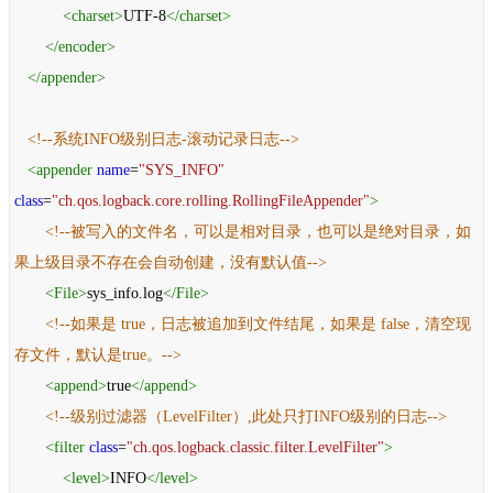
<
charset
>
UTF-8
</
charset
>
</
encoder
>
</
appender
>
<!--系统INFO级别日志-滚动记录日志-->
<
appender
name
=
"SYS_INFO"
class
=
"ch.qos.logback.core.rolling.RollingFileAppender"
>
<!--被写入的文件名，可以是相对目录，也可以是绝对目录，如
果上级目录不存在会自动创建，没有默认值-->
<
File
>
sys_info.log
</
File
>
<!--如果是 true，日志被追加到文件结尾，如果是 false，清空现
存文件，默认是true。-->
<
append
>
true
</
append
>
<!--级别过滤器（LevelFilter）,此处只打INFO级别的日志-->
<
filter
class
=
"ch.qos.logback.classic.filter.LevelFilter"
>
<
level
>
INFO
</
level
>