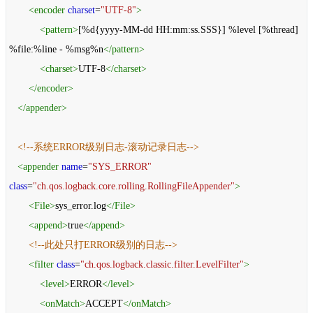
<
encoder
charset
=
"UTF-8"
>
<
pattern
>
[%d{yyyy-MM-dd HH:mm:ss.SSS}] %level [%thread]
%file:%line - %msg%n
</
pattern
>
<
charset
>
UTF-8
</
charset
>
</
encoder
>
</
appender
>
<!--系统ERROR级别日志-滚动记录日志-->
<
appender
name
=
"SYS_ERROR"
class
=
"ch.qos.logback.core.rolling.RollingFileAppender"
>
<
File
>
sys_error.log
</
File
>
<
append
>
true
</
append
>
<!--此处只打ERROR级别的日志-->
<
filter
class
=
"ch.qos.logback.classic.filter.LevelFilter"
>
<
level
>
ERROR
</
level
>
<
onMatch
>
ACCEPT
</
onMatch
>