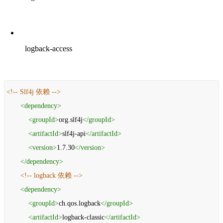
logback-access
<!-- Slf4j 依赖 -->
<
dependency
>
<
groupId
>
org.slf4j
</
groupId
>
<
artifactId
>
slf4j-api
</
artifactId
>
<
version
>
1.7.30
</
version
>
</
dependency
>
<!-- logback 依赖 -->
<
dependency
>
<
groupId
>
ch.qos.logback
</
groupId
>
<
artifactId
>
logback-classic
</
artifactId
>