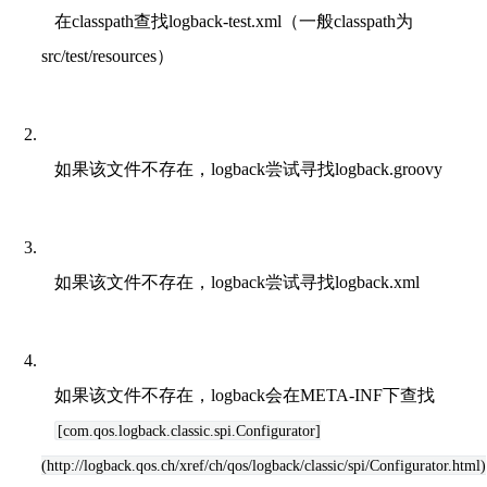
在classpath查找logback-test.xml（一般classpath为
src/test/resources）
如果该文件不存在，logback尝试寻找logback.groovy
如果该文件不存在，logback尝试寻找logback.xml
如果该文件不存在，logback会在META-INF下查找
[com.qos.logback.classic.spi.Configurator]
(http://logback.qos.ch/xref/ch/qos/logback/classic/spi/Configurator.html)