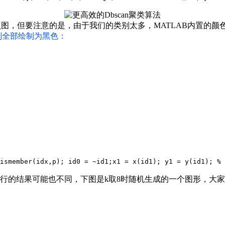
制散点图，但要注意的是，由于我们的类别太多，MATLAB内置
别全部绘制为黑色：
ismember(idx,p); id0 = ~id1;
x1 = x(id1); y1 = y(id1)
运行的结果可能也不同，下图是k取8时随机生成的一个图形，大