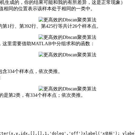
随机生成的，你的结果可能和我的有所差异，这是正常现象）
，数值相同的位置表示该样本处于相同的一类中。
1行、第392行、第425行等共计26个样本点。
这里需要借助MATLAB中分组求和的函数：
含334个样本点，依次类推。
：
的是第2类，有334个样本点
；依次类推。
tter(x,y,idx,[],[],
1
,
'doleg'
,
'off'
)
xlabel(
'x坐标'
); ylabe