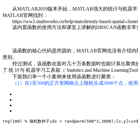
从MATLAB2019版本开始，MATLAB强大的统计与机
MATLAB官网找到：
https://ww2.mathworks.cn/help/stats/density-based-spatial-cluste
该内置函数的使用方法和课堂上讲解的DBSCAN函数非常
该函数的核心代码是闭源的，MATLAB官网也没有介绍
类别。
经过测试，该函数在面对几十万条数据时也能计算出聚类的结
了
统
计与
机器学习工具箱
（ Statistics and Machine LearningTo
下面我们举一个小案例来使用该函数进行聚类：
（1）在1至500的正方形网格点上随机生成3000个点，使用
rng(100) % 随机数种子
idx = randperm(500^2,3000);
[x,y]=in