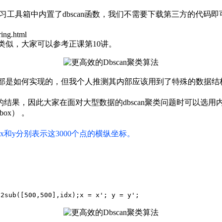
器学习工具箱中内置了dbscan函数，我们不需要下载第三方的代码
ring.html
类似，大家可以参考正课第10讲。
内部是如何实现的，但我个人推测其内部应该用到了特殊的数据
果，因此大家在面对大型数据的dbscan聚类问题时可以选用内置
olbox）
。
x和y分别表示这3000个点的横纵坐标。
d2sub([500,500],idx);
x = x'; y = y';