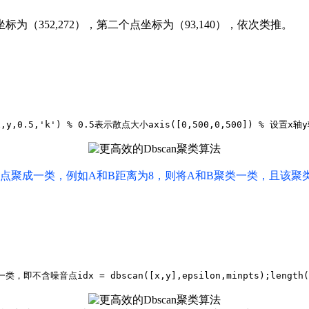
为（352,272），第二个点坐标为（93,140），依次类推。
x,y,
0.5
,
'k'
) % 
0.5
表示散点大小
axis([
0
,
500
,
0
,
500
]) % 设置x轴
的点聚成一类，例如A和B距离为8，则将A和B聚类一类，且该聚
为是一类，即不含噪音点
idx = dbscan([x,y],epsilon,minpts);
length