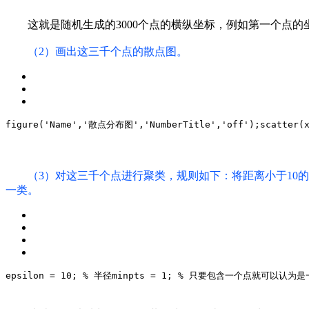
这就是随机生成的3000个点的横纵坐标，例如第一个点的坐标
（2）画出这三千个点的散点图。
figure(
'Name'
,
'散点分布图'
,
'NumberTitle'
,
'off'
);
scatter(
（3）对这三千个点进行聚类，规则如下：将距离小于10
一类。
epsilon = 10; % 半径
minpts = 1; % 只要包含一个点就可以认