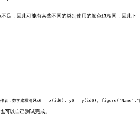
的颜色不足，因此可能有某些不同的类别使用的颜色也相同，因此下
; % 作者：数学建模清风
x0 = x(id0); y0 = y(id0); 
figure(
'Name'
,
家也可以自己测试完成。