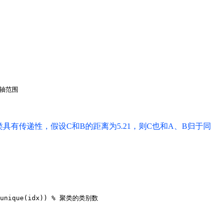
y轴范围
类具有传递性，假设C和B的
距离
为5.21，则C也和A、B归于同
(unique(idx)) % 聚类的类别数