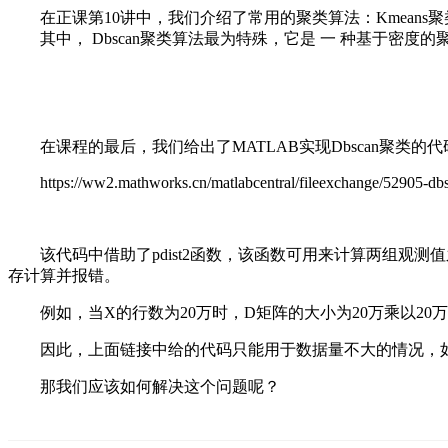
在正课第10讲中，我们介绍了常用的聚类算法：Kmeans聚类
其中，
Dbscan聚类
算法最为特殊，它是
一
种基于密度的
在课程的最后，我们给出了MATLAB实现Dbscan聚类的
https://ww2.mathworks.cn/matlabcentral/fileexchange/52905-dbs
该代码中借助了pdist2函数，该函数可用来计算两组观
存计算并报错。
例如，当X的行数为20万时，D矩阵的大小为20万乘以2
因此，上面链接中给的代码只能用于数据量不大的情况，
那我们应该如何解决这个问题呢？