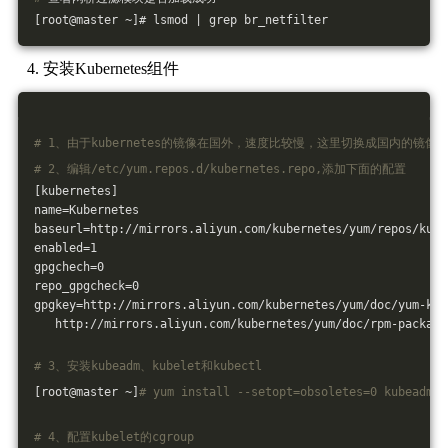
[root@master ~]# lsmod | grep br_netfilter
安装Kubernetes组件
# 1、由于kubernetes的镜像在国外，速度比较慢，这里切换成国内的镜像
# 2、编辑/etc/yum.repos.d/kubernetes.repo,添加下面的配置
[kubernetes]
name=Kubernetes
baseurl=http://mirrors.aliyun.com/kubernetes/yum/repos/kube
enabled=1
gpgchech=0
repo_gpgcheck=0
gpgkey=http://mirrors.aliyun.com/kubernetes/yum/doc/yum-key
   http://mirrors.aliyun.com/kubernetes/yum/doc/rpm-package
# 3、安装kubeadm、kubelet和kubectl
[root@master ~]
# yum install --setopt=obsoletes=0 kubeadm-1
# 4、配置kubelet的cgroup