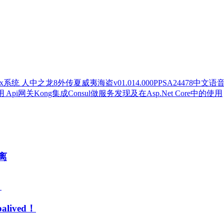
人中之龙8外传夏威夷海盗v01.014.000PPSA24478中文语
Api网关Kong集成Consul做服务发现及在Asp.Net Core中的使用
分离
lived！