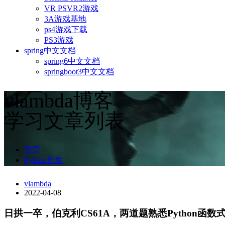
VR PSVR2游戏
3A游戏基地
ps4游戏下载
PS3游戏
spring中文文档
spring6中文文档
springboot3中文文档
vlambda博客
学习文章列表
首页
Python开发
vlambda
2022-04-08
日拱一卒，伯克利CS61A，两道题熟悉Python函数