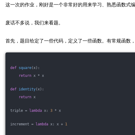
这一次的作业，刚好是一个非常好的用来学习、熟悉函数式
废话不多说，我们来看题。
首先，题目给定了一些代码，定义了一些函数。有常规函数
def
square
(x)
:
return
 x * x
def
identity
(x)
:
return
 x
triple = 
lambda
 x: 
3
 * x
increment = 
lambda
 x: x + 
1