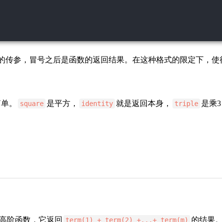
的传参，冒号之后是函数的返回结果。在这种格式的限定下，使
简单。
是平方，
就是返回本身，
是乘3
square
identity
triple
高阶函数，它返回
的结果
term(1) + term(2) +...+ term(m)