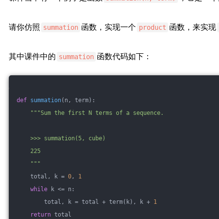
请你仿照
函数，实现一个
函数，来实现
summation
product
其中课件中的
函数代码如下：
summation
def
summation
(n, term)
:
"""Sum the first N terms of a sequence.
    >>> summation(5, cube)
    225
    """
    total, k = 
0
, 
1
while
 k <= n:
        total, k = total + term(k), k + 
1
return
 total