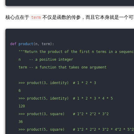
核心点在于
不仅是函数的传参，而且它本身就是一个可
term
def
product
(n, term)
:
"""Return the product of the first n terms in a sequenc
    n    -- a positive integer
    term -- a function that takes one argument
    >>> product(3, identity)  # 1 * 2 * 3
    6
    >>> product(5, identity)  # 1 * 2 * 3 * 4 * 5
    120
    >>> product(3, square)    # 1^2 * 2^2 * 3^2
    36
    >>> product(5, square)    # 1^2 * 2^2 * 3^2 * 4^2 * 5^2