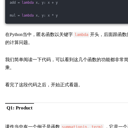
add = 
lambda
 x, y: x + y
mul = 
lambda
 x, y: x * y
在Python当中，匿名函数以关键字
开头，后面跟函数
lambda
的计算问题。
我们简单阅读一下代码，可以看到这几个函数的功能都非常
乘。
看完了这段代码之后，开始正式看题。
Q1: Product
课件当中有一个例子是函数
，它是一个
summation(n, term)