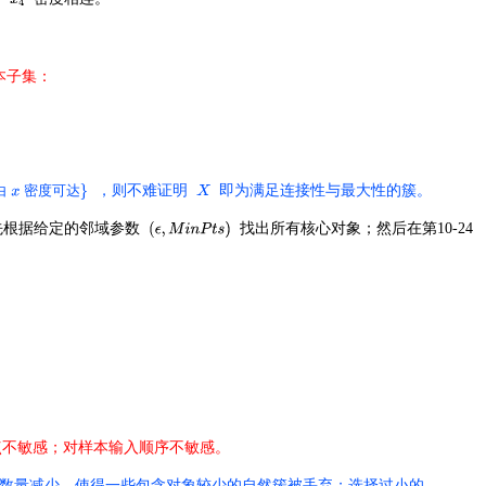
本子集：
度
，则不难证明
即为满足连接性与最大性的簇
。
由
密
可
达
先根据给定的邻域参数
找出所有核心对象；然后在第10-24
点不敏感；对样本输入顺序不敏感。
数量减少，使得一些包含对象较少的自然簇被丢弃；选择过小的