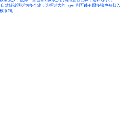
个自然簇被误拆为多个簇；选择过大的
则可能有跟多噪声被归入
行规模限制。