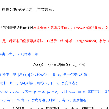
习算法。数据分析漫漫长途，与君共勉。
，此类算法假设聚类结构能通过
样本分布的紧密程度
确定。
DBSCAN算法将簇定
tion With Noise）是一种著名的密度聚类算法，它基于一组“邻域”（neighborhood）参数
距离不大于
的样本，即
个样本，即
，则
是一个核心对象；
域
中，且
核心对象，则称
由
密度直达；
，其中
，且
由
密度可达，则
得
与
均由
密度可达，则称
与
密度相连。
，
是核心对象，
由
密度直达，
由
密度可达，