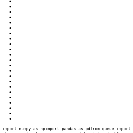
import numpy as np
import pandas as pd
from queue import 