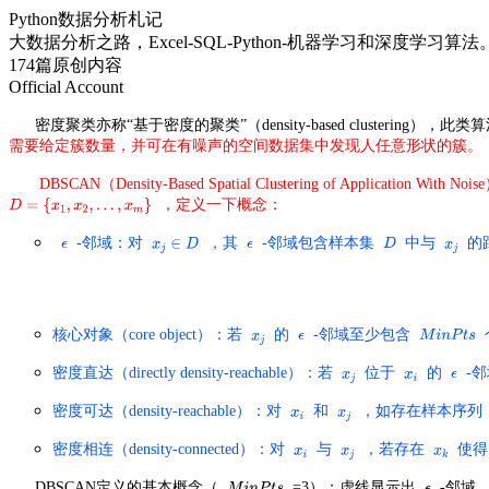
Python数据分析札记
大数据分析之路，Excel-SQL-Python-机器学习和深度学
174篇原创内容
Official Account
密度聚类亦称“基于密度的聚类”（density-based clustering）
需要给定簇数量，并可在有噪声的空间数据集中发现人任意形状的簇。
DBSCAN（Density-Based Spatial Clustering of Applica
，定义一下概念：
-邻域
：对
，其
-邻域包含样本集
中与
的
核心对象（core object）
：若
的
-邻域
至少包含
密度直达（directly density-reachable）
：若
位于
的
-邻
密度可达（density-reachable）
：对
和
，如存在样本序列
密度相连（density-connected）
：对
与
，若存在
使
DBSCAN定义的基本概念（
=3）：虚线显示出
-邻域