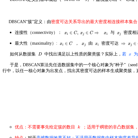
DBSCAN“簇”定义：由
密度可达关系
导出的最大密度相连接样本集合
连接性（connectivity）：
与
密度相
最大性（maximality）:
，
由
密度可达
如何从数据集
中找出满足以上性质的聚类簇？实际上，
若
为
于是，DBSCAN算法先任选数据集中的一个核心对象为“种子”（se
行中，以任一核心对象为出发点，找出其密度可达的样本生成聚类簇，
优点
：不需要事先给定簇的数目
；适用于稠密的非凸数据集，
缺点
：对于
高维数据
效果不好；不适用于数据集中样本密度差异