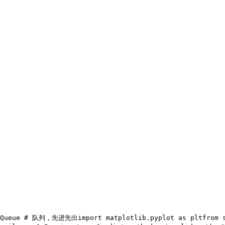
Queue 
# 队列，先进先出
import matplotlib.pyplot as plt
from 