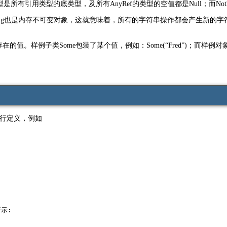
有引用类型的底类型，及所有AnyRef的类型的空值都是Null；而Nothin
中的String也是内存不可变对象，这就意味着，所有的字符串操作都会产生新的字
值。样例子类Some包装了某个值，例如：Some(“Fred”)；而样例对
式进行定义，例如
示: