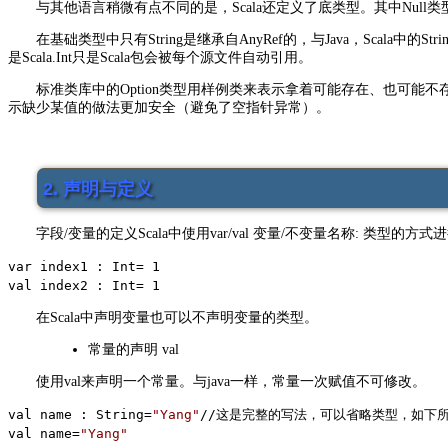
与其他语言稍微有点不同的是，Scala还定义了底类型。其中Null类型是所
在基础类型中只有String是继承自AnyRef的，与Java，Scala
是Scala.Int只是Scala包会被每个源文件自动引用。
标准类库中的Option类型用样例类来表示拿着可能存在、也可能不存在的
示缺少某值的做法更加安全（避免了空指针异常）。
2. 声明与定义
字段/变量的定义Scala中使用var/val 变量/不变量名称: 类型的方
var index1 : Int= 1
val index2 : Int
= 1
在Scala中声明变量也可以不声明变量的类型。
常量的声明 val
使用val来声明一个常量。与java一样，常量一次赋值不可修改。
val name : String=
"
Yang
"
//
这是完整的写法，可以省略类型，如下所
val name
=
"
Yang
"