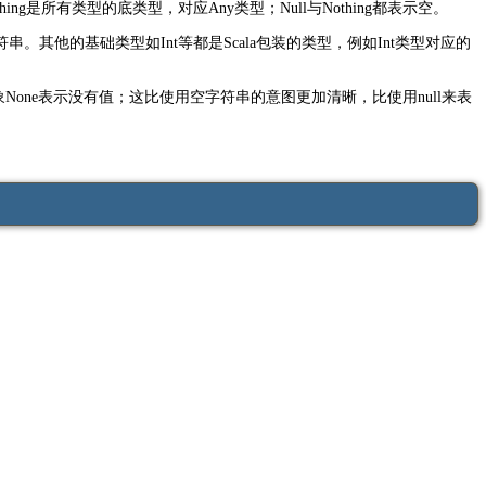
g是所有类型的底类型，对应Any类型；Null与Nothing都表示空。
符串。其他的基础类型如Int等都是Scala包装的类型，例如Int类型对应的
象None表示没有值；这比使用空字符串的意图更加清晰，比使用null来表