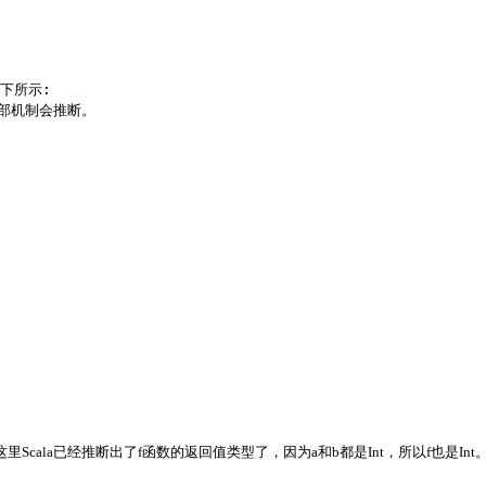
下所示:
内部机制会推断。
这里
Scala
已经推断出了
f函数的返回值
类型了，因为
a
和
b
都是
Int
，所以
f
也是
Int