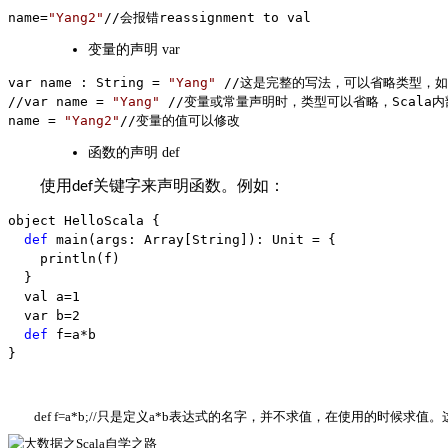
name=
"
Yang2
"
//会报错reassignment to val
变量的声明 var
var name : String = 
"
Yang
"
 //
这是完整的写法，可以省略类型，如
//var name 
= 
"
Yang
" 
//变量或常量声明时，类型可以省略，Scala
name 
= 
"
Yang2
"
//变量的值可以修改
函数的声明 def
使用
关键字来声明函数。例如：
def
object HelloScala {
def
 main(args: Array[String]): Unit =
 {
    println(f)
  }
  val a
=1
  var b
=2
def
 f=a*
b
}
def f=a*b;//
只是定义
a*b
表达式的名字，并不求值，在使用的时候求值。