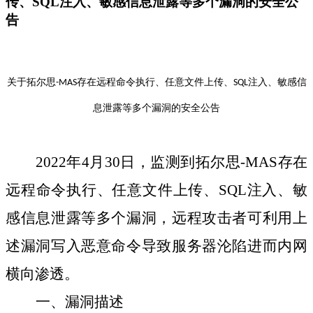
传、SQL注入、敏感信息泄露等多个漏洞的安全公
告
关于拓尔思-MA
S
存在远程
命令
执行
、
任意文件上传、SQL注入、敏感信
息泄露等多个漏洞
的安全公告
2022年
4
月
30
日，监测到拓尔思-MAS存在
远程
命令
执行
、
任意文件上传、SQL注入、敏
感信息泄露等多个
漏洞，远程攻击者可利用
上
述
漏洞写入恶意
命令
导致
服务器沦陷进而内网
横向渗透
。
一、
漏洞描述