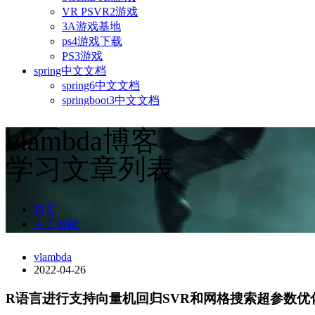
VR PSVR2游戏
3A游戏基地
ps4游戏下载
PS3游戏
spring中文文档
spring6中文文档
springboot3中文文档
vlambda博客
学习文章列表
首页
人工智能
vlambda
2022-04-26
R语言进行支持向量机回归SVR和网格搜索超参数优